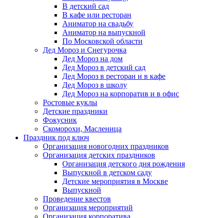
В детский сад
В кафе или ресторан
Аниматор на свадьбу
Аниматор на выпускной
По Московской области
Дед Мороз и Снегурочка
Дед Мороз на дом
Дед Мороз в детский сад
Дед Мороз в ресторан и в кафе
Дед Мороз в школу
Дед Мороз на корпоратив и в офис
Ростовые куклы
Детские праздники
Фокусник
Скоморохи, Масленица
Праздник под ключ
Организация новогодних праздников
Организация детских праздников
Организация детского дня рождения
Выпускной в детском саду
Детские мероприятия в Москве
Выпускной
Проведение квестов
Организация мероприятий
Организация корпоратива