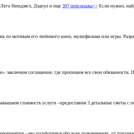
 Лего Ниндзяго, Дэдпул и еще
397 персонажа>>
Если нужно, най
ник по мотивам его любимого кино, мультфильма или игры. Разр
чно– заключим соглашение, где пропишем все свои обязанности.
завышаем стоимость услуги –предоставим 3 детальные сметы с п
ероприятия – мы позаботимся обо всех развлечениях, от покупки