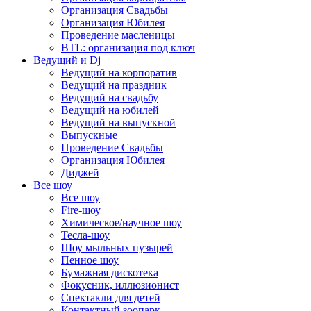
Организация Свадьбы
Организация Юбилея
Проведение масленицы
BTL: организация под ключ
Ведущий и Dj
Ведущий на корпоратив
Ведущий на праздник
Ведущий на свадьбу
Ведущий на юбилей
Ведущий на выпускной
Выпускные
Проведение Свадьбы
Организация Юбилея
Диджей
Все шоу
Все шоу
Fire-шоу
Химическое/научное шоу
Тесла-шоу
Шоу мыльных пузырей
Пенное шоу
Бумажная дискотека
Фокусник, иллюзионист
Спектакли для детей
Контактный зоопарк