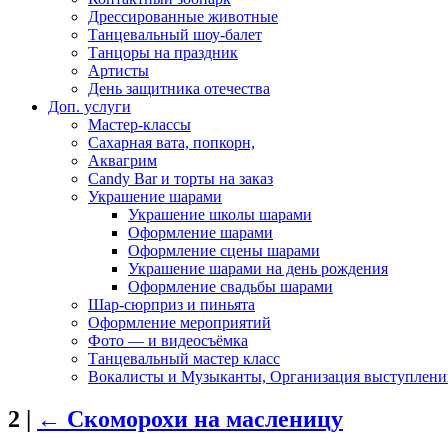
Дрессированные животные
Танцевальный шоу-балет
Танцоры на праздник
Артисты
День защитника отечества
Доп. услуги
Мастер-классы
Сахарная вата, попкорн,
Аквагрим
Candy Bar и торты на заказ
Украшение шарами
Украшение школы шарами
Оформление шарами
Оформление сцены шарами
Украшение шарами на день рождения
Оформление свадьбы шарами
Шар-сюрприз и пиньята
Оформление мероприятий
Фото — и видеосъёмка
Танцевальный мастер класс
Вокалисты и Музыканты, Организация выступлени
2
|
←
Скоморохи на масленицу