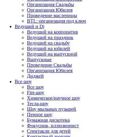
Организация Свадьбы
Организация Юбилея
Проведение масленицы
BTL: организация под ключ
Ведущий и Dj
Ведущий на корпоратив
Ведущий на праздник
Ведущий на свадьбу
Ведущий на юбилей
Ведущий на выпускной
Выпускные
Проведение Свадьбы
Организация Юбилея
Диджей
Все шоу
Все шоу
Fire-шоу
Химическое/научное шоу
Тесла-шоу
Шоу мыльных пузырей
Пенное шоу
Бумажная дискотека
Фокусник, иллюзионист
Спектакли для детей
Контактный зоопарк