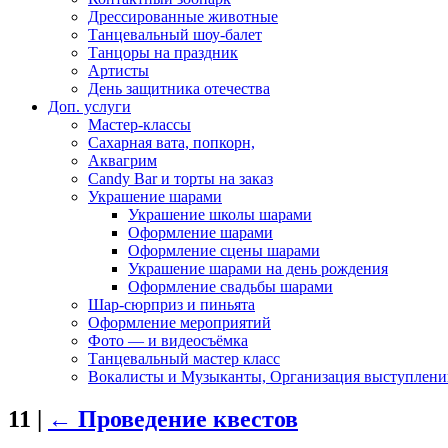
Дрессированные животные
Танцевальный шоу-балет
Танцоры на праздник
Артисты
День защитника отечества
Доп. услуги
Мастер-классы
Сахарная вата, попкорн,
Аквагрим
Candy Bar и торты на заказ
Украшение шарами
Украшение школы шарами
Оформление шарами
Оформление сцены шарами
Украшение шарами на день рождения
Оформление свадьбы шарами
Шар-сюрприз и пиньята
Оформление мероприятий
Фото — и видеосъёмка
Танцевальный мастер класс
Вокалисты и Музыканты, Организация выступлени
11
|
←
Проведение квестов