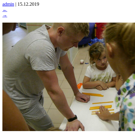
admin
|
15.12.2019
←
→