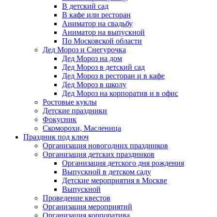
В детский сад
В кафе или ресторан
Аниматор на свадьбу
Аниматор на выпускной
По Московской области
Дед Мороз и Снегурочка
Дед Мороз на дом
Дед Мороз в детский сад
Дед Мороз в ресторан и в кафе
Дед Мороз в школу
Дед Мороз на корпоратив и в офис
Ростовые куклы
Детские праздники
Фокусник
Скоморохи, Масленица
Праздник под ключ
Организация новогодних праздников
Организация детских праздников
Организация детского дня рождения
Выпускной в детском саду
Детские мероприятия в Москве
Выпускной
Проведение квестов
Организация мероприятий
Организация корпоратива