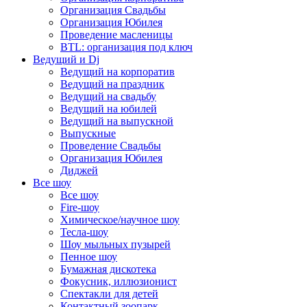
Организация Свадьбы
Организация Юбилея
Проведение масленицы
BTL: организация под ключ
Ведущий и Dj
Ведущий на корпоратив
Ведущий на праздник
Ведущий на свадьбу
Ведущий на юбилей
Ведущий на выпускной
Выпускные
Проведение Свадьбы
Организация Юбилея
Диджей
Все шоу
Все шоу
Fire-шоу
Химическое/научное шоу
Тесла-шоу
Шоу мыльных пузырей
Пенное шоу
Бумажная дискотека
Фокусник, иллюзионист
Спектакли для детей
Контактный зоопарк