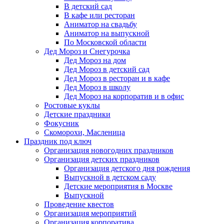
В детский сад
В кафе или ресторан
Аниматор на свадьбу
Аниматор на выпускной
По Московской области
Дед Мороз и Снегурочка
Дед Мороз на дом
Дед Мороз в детский сад
Дед Мороз в ресторан и в кафе
Дед Мороз в школу
Дед Мороз на корпоратив и в офис
Ростовые куклы
Детские праздники
Фокусник
Скоморохи, Масленица
Праздник под ключ
Организация новогодних праздников
Организация детских праздников
Организация детского дня рождения
Выпускной в детском саду
Детские мероприятия в Москве
Выпускной
Проведение квестов
Организация мероприятий
Организация корпоратива