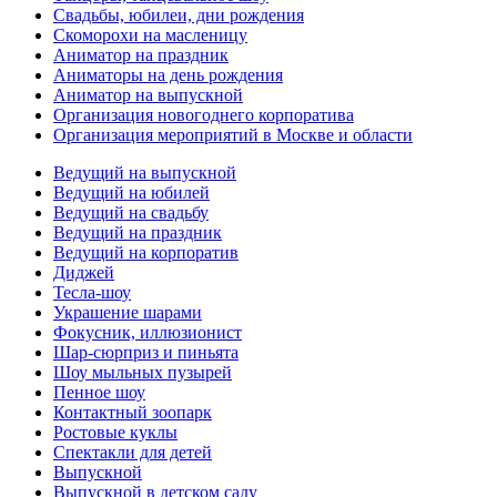
Свадьбы, юбилеи, дни рождения
Скоморохи на масленицу
Аниматор на праздник
Аниматоры на день рождения
Аниматор на выпускной
Организация новогоднего корпоратива
Организация мероприятий в Москве и области
Ведущий на выпускной
Ведущий на юбилей
Ведущий на свадьбу
Ведущий на праздник
Ведущий на корпоратив
Диджей
Тесла-шоу
Украшение шарами
Фокусник, иллюзионист
Шар-сюрприз и пиньята
Шоу мыльных пузырей
Пенное шоу
Контактный зоопарк
Ростовые куклы
Спектакли для детей
Выпускной
Выпускной в детском саду