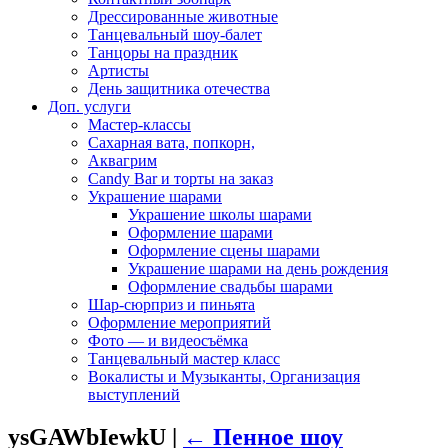
Дрессированные животные
Танцевальный шоу-балет
Танцоры на праздник
Артисты
День защитника отечества
Доп. услуги
Мастер-классы
Сахарная вата, попкорн,
Аквагрим
Candy Bar и торты на заказ
Украшение шарами
Украшение школы шарами
Оформление шарами
Оформление сцены шарами
Украшение шарами на день рождения
Оформление свадьбы шарами
Шар-сюрприз и пиньята
Оформление мероприятий
Фото — и видеосъёмка
Танцевальный мастер класс
Вокалисты и Музыканты, Организация
выступлений
ysGAWbIewkU
|
←
Пенное шоу