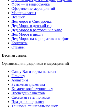
Фото — и видеосъёмка
Оформление мероприятий
Мастер-классы
Все шоу
Дед мороз и Снегурочка
Дед Мороз в детский сад
Дед Мороз в ресторан и в кафе
Дед Мороз в школу
Дед Мороз на корпоратив и в офис
Контакты
Отзывы
Веселая страна
Организация праздников и мероприятий
Candy Bar и торты на заказ
Fire-шоу
Аквагрим
Бумажная дискотека
Химическое/научное шоу
Проведение квестов
Сахарная вата, попкорн,
Праздник под ключ
Танцоры, танцевальное шоу