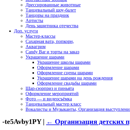
Дрессированные животные
Танцевальный шоу-балет
Танцоры на праздник
Артисты
День защитника отечества
Доп. услуги
Мастер-классы
Сахарная вата, попкорн,
Аквагрим
Candy Bar и торты на заказ
Украшение шарами
Украшение школы шарами
Оформление шарами
Оформление сцены шарами
Украшение шарами на день рождения
Оформление свадьбы шарами
Шар-сюрприз и пиньята
Оформление мероприятий
Фото — и видеосъёмка
Танцевальный мастер класс
Вокалисты и Музыканты, Организация выступлени
-te5Avby1PY
|
←
Организация детских 