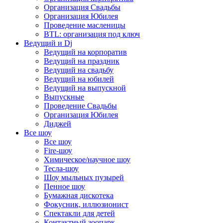
Организация Свадьбы
Организация Юбилея
Проведение масленицы
BTL: организация под ключ
Ведущий и Dj
Ведущий на корпоратив
Ведущий на праздник
Ведущий на свадьбу
Ведущий на юбилей
Ведущий на выпускной
Выпускные
Проведение Свадьбы
Организация Юбилея
Диджей
Все шоу
Все шоу
Fire-шоу
Химическое/научное шоу
Тесла-шоу
Шоу мыльных пузырей
Пенное шоу
Бумажная дискотека
Фокусник, иллюзионист
Спектакли для детей
Контактный зоопарк