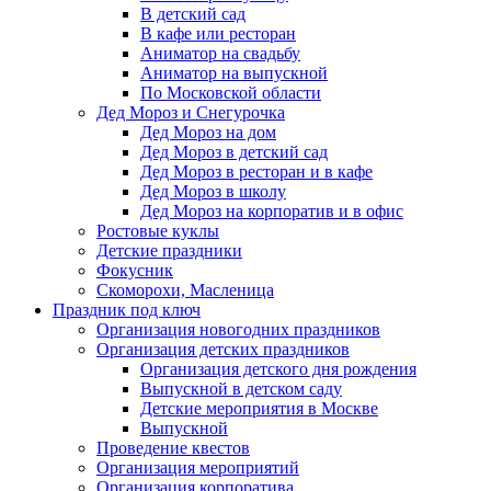
В детский сад
В кафе или ресторан
Аниматор на свадьбу
Аниматор на выпускной
По Московской области
Дед Мороз и Снегурочка
Дед Мороз на дом
Дед Мороз в детский сад
Дед Мороз в ресторан и в кафе
Дед Мороз в школу
Дед Мороз на корпоратив и в офис
Ростовые куклы
Детские праздники
Фокусник
Скоморохи, Масленица
Праздник под ключ
Организация новогодних праздников
Организация детских праздников
Организация детского дня рождения
Выпускной в детском саду
Детские мероприятия в Москве
Выпускной
Проведение квестов
Организация мероприятий
Организация корпоратива