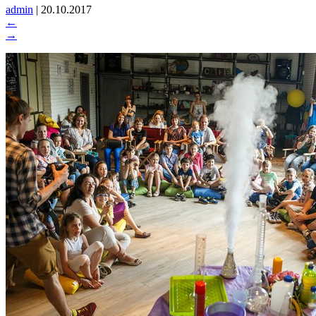
admin
|
20.10.2017
←
→