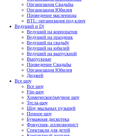
Организация Свадьбы
Организация Юбилея
Проведение масленицы
BTL: организация под ключ
Ведущий и Dj
Ведущий на корпоратив
Ведущий на праздник
Ведущий на свадьбу
Ведущий на юбилей
Ведущий на выпускной
Выпускные
Проведение Свадьбы
Организация Юбилея
Диджей
Все шоу
Все шоу
Fire-шоу
Химическое/научное шоу
Тесла-шоу
Шоу мыльных пузырей
Пенное шоу
Бумажная дискотека
Фокусник, иллюзионист
Спектакли для детей
Контактный зоопарк