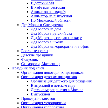
В детский сад
В кафе или ресторан
Аниматор на свадьбу
Аниматор на выпускной
По Московской области
Дед Мороз и Снегурочка
Дед Мороз на дом
Дед Мороз в детский сад
Дед Мороз в ресторан и в кафе
Дед Мороз в школу
Дед Мороз на корпоратив и в офис
Ростовые куклы
Детские праздники
Фокусник
Скоморохи, Масленица
Праздник под ключ
Организация новогодних праздников
Организация детских праздников
Организация детского дня рождения
Выпускной в детском саду
Детские мероприятия в Москве
Выпускной
Проведение квестов
Организация мероприятий
Организация корпоратива