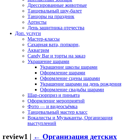
Дрессированные животные
Танцевальный шоу-балет
Танцоры на праздник
Артисты
День защитника отечества
Доп. услуги
Мастер-классы
Сахарная вата, попкорн,
Аквагрим
Candy Bar и торты на заказ
Украшение шарами
Украшение школы шарами
Оформление шарами
Оформление сцены шарами
Украшение шарами на день рождения
Оформление свадьбы шарами
Шар-сюрприз и пиньята
Оформление мероприятий
Фото — и видеосъёмка
Танцевальный мастер класс
Вокалисты и Музыканты, Организация
выступлений
review1
|
←
Организация детских