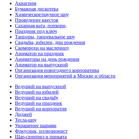
Аквагрим
Бумажная дискотека
Химическое/научное шоу
Проведение квестов
Сахарная вата, попкорн,
Праздник под ключ
Танцоры, танцевальное шоу
Свадьбы, юбилеи, дни рождения
Скоморохи на масленицу
Аниматор на праздник
Аниматоры на день рождения
Аниматор на выпускной
Организация новогоднего корпоратива
Организация мероприятий в Москве и области
Ведущий на выпускной
Ведущий на юбилей
Ведущий на свадьбу
Ведущий на праздник
Ведущий на корпоратив
Диджей
Тесла-шоу
Украшение шарами
Фокусник, иллюзионист
Шар-сюрприз и пиньята