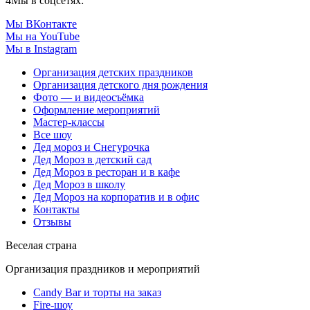
4
Мы в соцсетях:
Мы ВКонтакте
Мы на YouTube
Мы в Instagram
Организация детских праздников
Организация детского дня рождения
Фото — и видеосъёмка
Оформление мероприятий
Мастер-классы
Все шоу
Дед мороз и Снегурочка
Дед Мороз в детский сад
Дед Мороз в ресторан и в кафе
Дед Мороз в школу
Дед Мороз на корпоратив и в офис
Контакты
Отзывы
Веселая страна
Организация праздников и мероприятий
Candy Bar и торты на заказ
Fire-шоу