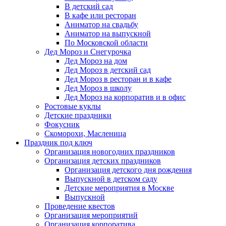
В детский сад
В кафе или ресторан
Аниматор на свадьбу
Аниматор на выпускной
По Московской области
Дед Мороз и Снегурочка
Дед Мороз на дом
Дед Мороз в детский сад
Дед Мороз в ресторан и в кафе
Дед Мороз в школу
Дед Мороз на корпоратив и в офис
Ростовые куклы
Детские праздники
Фокусник
Скоморохи, Масленица
Праздник под ключ
Организация новогодних праздников
Организация детских праздников
Организация детского дня рождения
Выпускной в детском саду
Детские мероприятия в Москве
Выпускной
Проведение квестов
Организация мероприятий
Организация корпоратива