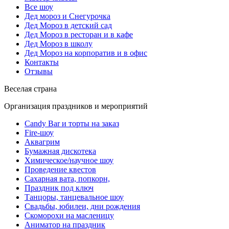
Все шоу
Дед мороз и Снегурочка
Дед Мороз в детский сад
Дед Мороз в ресторан и в кафе
Дед Мороз в школу
Дед Мороз на корпоратив и в офис
Контакты
Отзывы
Веселая страна
Организация праздников и мероприятий
Candy Bar и торты на заказ
Fire-шоу
Аквагрим
Бумажная дискотека
Химическое/научное шоу
Проведение квестов
Сахарная вата, попкорн,
Праздник под ключ
Танцоры, танцевальное шоу
Свадьбы, юбилеи, дни рождения
Скоморохи на масленицу
Аниматор на праздник