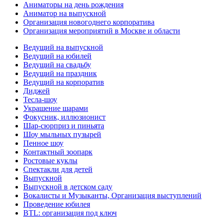
Аниматоры на день рождения
Аниматор на выпускной
Организация новогоднего корпоратива
Организация мероприятий в Москве и области
Ведущий на выпускной
Ведущий на юбилей
Ведущий на свадьбу
Ведущий на праздник
Ведущий на корпоратив
Диджей
Тесла-шоу
Украшение шарами
Фокусник, иллюзионист
Шар-сюрприз и пиньята
Шоу мыльных пузырей
Пенное шоу
Контактный зоопарк
Ростовые куклы
Спектакли для детей
Выпускной
Выпускной в детском саду
Вокалисты и Музыканты, Организация выступлений
Проведение юбилея
BTL: организация под ключ