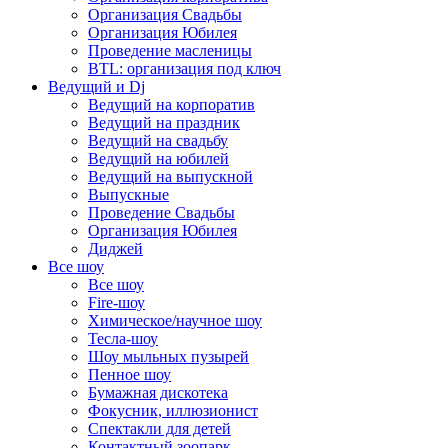
Организация Свадьбы
Организация Юбилея
Проведение масленицы
BTL: организация под ключ
Ведущий и Dj
Ведущий на корпоратив
Ведущий на праздник
Ведущий на свадьбу
Ведущий на юбилей
Ведущий на выпускной
Выпускные
Проведение Свадьбы
Организация Юбилея
Диджей
Все шоу
Все шоу
Fire-шоу
Химическое/научное шоу
Тесла-шоу
Шоу мыльных пузырей
Пенное шоу
Бумажная дискотека
Фокусник, иллюзионист
Спектакли для детей
Контактный зоопарк