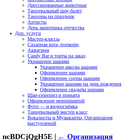
Дрессированные животные
Танцевальный шоу-балет
Танцоры на праздник
Артисты
День защитника отечества
Доп. услуги
Мастер-классы
Сахарная вата, попкорн,
Аквагрим
Candy Bar и торты на заказ
Украшение шарами
Украшение школы шарами
Оформление шарами
Оформление сцены шарами
Украшение шарами на день рождения
Оформление свадьбы шарами
Шар-сюрприз и пиньята
Оформление мероприятий
Фото — и видеосъёмка
Танцевальный мастер класс
Вокалисты и Музыканты, Организация
выступлений
ncBDCjQgH5E
|
←
Организация