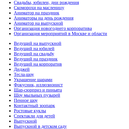
Свадьбы, юбилеи, дни рождения
Скоморохи на масленицу
Аниматор на праздник
Аниматоры на день рождения
Аниматор на выпускной
Организация новогоднего корпоратива
Организация мероприятий в Москве и области
Ведущий на выпускной
Ведущий на юбилей
Ведущий на свадьбу
Ведущий на праздник
Ведущий на корпоратив
Диджей
Тесла-шоу
Украшение шарами
Фокусник, иллюзионист
Шар-сюрприз и пиньята
Шоу мыльных пузырей
Пенное шоу
Контактный зоопарк
Ростовые куклы
Спектакли для детей
Выпускной
Выпускной в детском саду