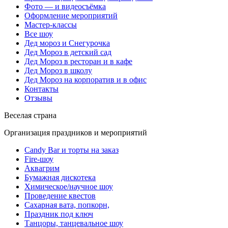
Фото — и видеосъёмка
Оформление мероприятий
Мастер-классы
Все шоу
Дед мороз и Снегурочка
Дед Мороз в детский сад
Дед Мороз в ресторан и в кафе
Дед Мороз в школу
Дед Мороз на корпоратив и в офис
Контакты
Отзывы
Веселая страна
Организация праздников и мероприятий
Candy Bar и торты на заказ
Fire-шоу
Аквагрим
Бумажная дискотека
Химическое/научное шоу
Проведение квестов
Сахарная вата, попкорн,
Праздник под ключ
Танцоры, танцевальное шоу