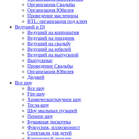
Организация Свадьбы
Организация Юбилея
Проведение масленицы
BTL: организация под ключ
Ведущий и Dj
Ведущий на корпоратив
Ведущий на праздник
Ведущий на свадьбу
Ведущий на юбилей
Ведущий на выпускной
Выпускные
Проведение Свадьбы
Организация Юбилея
Диджей
Все шоу
Все шоу
Fire-шоу
Химическое/научное шоу
Тесла-шоу
Шоу мыльных пузырей
Пенное шоу
Бумажная дискотека
Фокусник, иллюзионист
Спектакли для детей
Контактный зоопарк