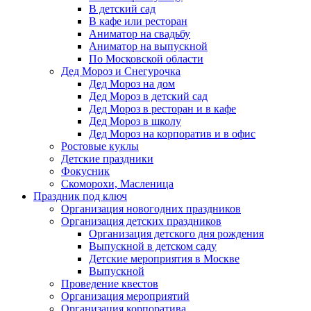
В детский сад
В кафе или ресторан
Аниматор на свадьбу
Аниматор на выпускной
По Московской области
Дед Мороз и Снегурочка
Дед Мороз на дом
Дед Мороз в детский сад
Дед Мороз в ресторан и в кафе
Дед Мороз в школу
Дед Мороз на корпоратив и в офис
Ростовые куклы
Детские праздники
Фокусник
Скоморохи, Масленица
Праздник под ключ
Организация новогодних праздников
Организация детских праздников
Организация детского дня рождения
Выпускной в детском саду
Детские мероприятия в Москве
Выпускной
Проведение квестов
Организация мероприятий
Организация корпоратива