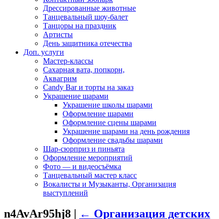
Дрессированные животные
Танцевальный шоу-балет
Танцоры на праздник
Артисты
День защитника отечества
Доп. услуги
Мастер-классы
Сахарная вата, попкорн,
Аквагрим
Candy Bar и торты на заказ
Украшение шарами
Украшение школы шарами
Оформление шарами
Оформление сцены шарами
Украшение шарами на день рождения
Оформление свадьбы шарами
Шар-сюрприз и пиньята
Оформление мероприятий
Фото — и видеосъёмка
Танцевальный мастер класс
Вокалисты и Музыканты, Организация
выступлений
n4AvAr95hj8
|
←
Организация детских