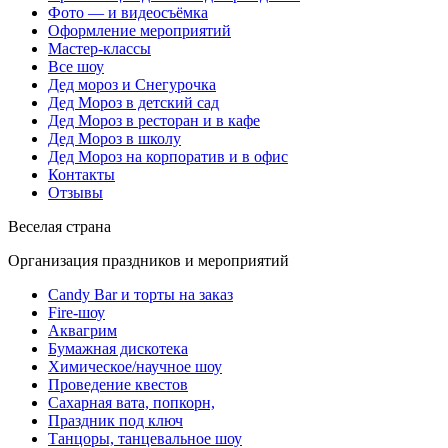
Фото — и видеосъёмка
Оформление мероприятий
Мастер-классы
Все шоу
Дед мороз и Снегурочка
Дед Мороз в детский сад
Дед Мороз в ресторан и в кафе
Дед Мороз в школу
Дед Мороз на корпоратив и в офис
Контакты
Отзывы
Веселая страна
Организация праздников и мероприятий
Candy Bar и торты на заказ
Fire-шоу
Аквагрим
Бумажная дискотека
Химическое/научное шоу
Проведение квестов
Сахарная вата, попкорн,
Праздник под ключ
Танцоры, танцевальное шоу