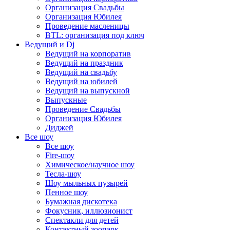
Организация Свадьбы
Организация Юбилея
Проведение масленицы
BTL: организация под ключ
Ведущий и Dj
Ведущий на корпоратив
Ведущий на праздник
Ведущий на свадьбу
Ведущий на юбилей
Ведущий на выпускной
Выпускные
Проведение Свадьбы
Организация Юбилея
Диджей
Все шоу
Все шоу
Fire-шоу
Химическое/научное шоу
Тесла-шоу
Шоу мыльных пузырей
Пенное шоу
Бумажная дискотека
Фокусник, иллюзионист
Спектакли для детей
Контактный зоопарк