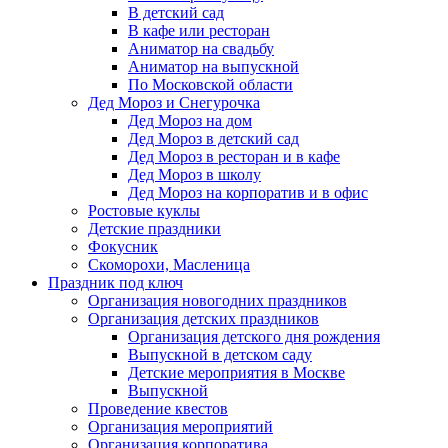
В детский сад
В кафе или ресторан
Аниматор на свадьбу
Аниматор на выпускной
По Московской области
Дед Мороз и Снегурочка
Дед Мороз на дом
Дед Мороз в детский сад
Дед Мороз в ресторан и в кафе
Дед Мороз в школу
Дед Мороз на корпоратив и в офис
Ростовые куклы
Детские праздники
Фокусник
Скоморохи, Масленица
Праздник под ключ
Организация новогодних праздников
Организация детских праздников
Организация детского дня рождения
Выпускной в детском саду
Детские мероприятия в Москве
Выпускной
Проведение квестов
Организация мероприятий
Организация корпоратива