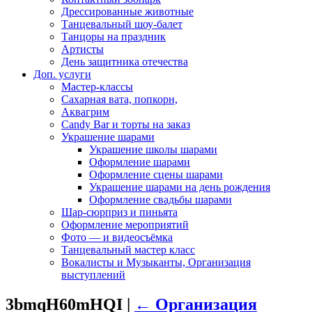
Дрессированные животные
Танцевальный шоу-балет
Танцоры на праздник
Артисты
День защитника отечества
Доп. услуги
Мастер-классы
Сахарная вата, попкорн,
Аквагрим
Candy Bar и торты на заказ
Украшение шарами
Украшение школы шарами
Оформление шарами
Оформление сцены шарами
Украшение шарами на день рождения
Оформление свадьбы шарами
Шар-сюрприз и пиньята
Оформление мероприятий
Фото — и видеосъёмка
Танцевальный мастер класс
Вокалисты и Музыканты, Организация
выступлений
3bmqH60mHQI
|
←
Организация