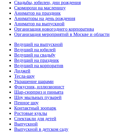
Свадьбы, юбилеи, дни рождения
Скоморохи на масленицу
Аниматор на праздник
Аниматоры на день рождения
Аниматор на выпускной
Организация новогоднего корпоратива
Организация мероприятий в Москве и области
Ведущий на выпускной
Ведущий на юбилей
Ведущий на свадьбу
Ведущий на праздник
Ведущий на корпоратив
Диджей
Тесла-шоу
Украшение шарами
Фокусник, иллюзионист
Шар-сюрприз и пиньята
Шоу мыльных пузырей
Пенное шоу
Контактный зоопарк
Ростовые куклы
Спектакли для детей
Выпускной
Выпускной в детском саду