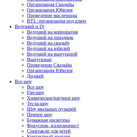
Организация Свадьбы
Организация Юбилея
Проведение масленицы
BTL: организация под ключ
Ведущий и Dj
Ведущий на корпоратив
Ведущий на праздник
Ведущий на свадьбу
Ведущий на юбилей
Ведущий на выпускной
Выпускные
Проведение Свадьбы
Организация Юбилея
Диджей
Все шоу
Все шоу
Fire-шоу
Химическое/научное шоу
Тесла-шоу
Шоу мыльных пузырей
Пенное шоу
Бумажная дискотека
Фокусник, иллюзионист
Спектакли для детей
Контактный зоопарк