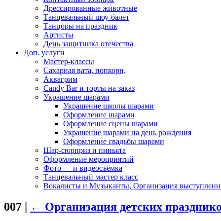
Дрессированные животные
Танцевальный шоу-балет
Танцоры на праздник
Артисты
День защитника отечества
Доп. услуги
Мастер-классы
Сахарная вата, попкорн,
Аквагрим
Candy Bar и торты на заказ
Украшение шарами
Украшение школы шарами
Оформление шарами
Оформление сцены шарами
Украшение шарами на день рождения
Оформление свадьбы шарами
Шар-сюрприз и пиньята
Оформление мероприятий
Фото — и видеосъёмка
Танцевальный мастер класс
Вокалисты и Музыканты, Организация выступлени
007
|
←
Организация детских праздник