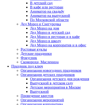
В детский сад
В кафе или ресторан
Аниматор на свадьбу
Аниматор на выпускной
По Московской области
Дед Мороз и Снегурочка
Дед Мороз на дом
Дед Мороз в детский сад
Дед Мороз в ресторан и в кафе
Дед Мороз в школу
Дед Мороз на корпоратив и в офис
Ростовые куклы
Детские праздники
Фокусник
Скоморохи, Масленица
Праздник под ключ
Организация новогодних праздников
Организация детских праздников
Организация детского дня рождения
Выпускной в детском саду
Детские мероприятия в Москве
Выпускной
Проведение квестов
Организация мероприятий
Организация корпоратива