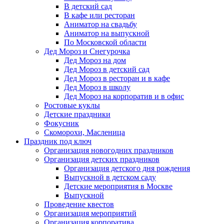
В детский сад
В кафе или ресторан
Аниматор на свадьбу
Аниматор на выпускной
По Московской области
Дед Мороз и Снегурочка
Дед Мороз на дом
Дед Мороз в детский сад
Дед Мороз в ресторан и в кафе
Дед Мороз в школу
Дед Мороз на корпоратив и в офис
Ростовые куклы
Детские праздники
Фокусник
Скоморохи, Масленица
Праздник под ключ
Организация новогодних праздников
Организация детских праздников
Организация детского дня рождения
Выпускной в детском саду
Детские мероприятия в Москве
Выпускной
Проведение квестов
Организация мероприятий
Организация корпоратива