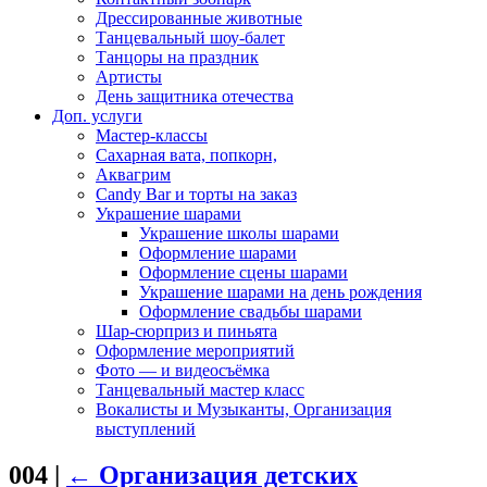
Дрессированные животные
Танцевальный шоу-балет
Танцоры на праздник
Артисты
День защитника отечества
Доп. услуги
Мастер-классы
Сахарная вата, попкорн,
Аквагрим
Candy Bar и торты на заказ
Украшение шарами
Украшение школы шарами
Оформление шарами
Оформление сцены шарами
Украшение шарами на день рождения
Оформление свадьбы шарами
Шар-сюрприз и пиньята
Оформление мероприятий
Фото — и видеосъёмка
Танцевальный мастер класс
Вокалисты и Музыканты, Организация
выступлений
004
|
←
Организация детских