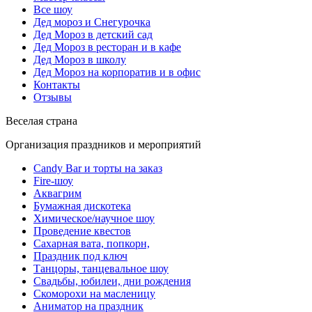
Все шоу
Дед мороз и Снегурочка
Дед Мороз в детский сад
Дед Мороз в ресторан и в кафе
Дед Мороз в школу
Дед Мороз на корпоратив и в офис
Контакты
Отзывы
Веселая страна
Организация праздников и мероприятий
Candy Bar и торты на заказ
Fire-шоу
Аквагрим
Бумажная дискотека
Химическое/научное шоу
Проведение квестов
Сахарная вата, попкорн,
Праздник под ключ
Танцоры, танцевальное шоу
Свадьбы, юбилеи, дни рождения
Скоморохи на масленицу
Аниматор на праздник