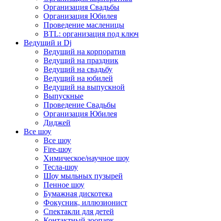
Организация Свадьбы
Организация Юбилея
Проведение масленицы
BTL: организация под ключ
Ведущий и Dj
Ведущий на корпоратив
Ведущий на праздник
Ведущий на свадьбу
Ведущий на юбилей
Ведущий на выпускной
Выпускные
Проведение Свадьбы
Организация Юбилея
Диджей
Все шоу
Все шоу
Fire-шоу
Химическое/научное шоу
Тесла-шоу
Шоу мыльных пузырей
Пенное шоу
Бумажная дискотека
Фокусник, иллюзионист
Спектакли для детей
Контактный зоопарк