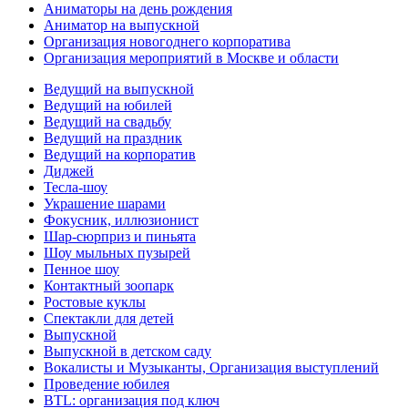
Аниматоры на день рождения
Аниматор на выпускной
Организация новогоднего корпоратива
Организация мероприятий в Москве и области
Ведущий на выпускной
Ведущий на юбилей
Ведущий на свадьбу
Ведущий на праздник
Ведущий на корпоратив
Диджей
Тесла-шоу
Украшение шарами
Фокусник, иллюзионист
Шар-сюрприз и пиньята
Шоу мыльных пузырей
Пенное шоу
Контактный зоопарк
Ростовые куклы
Спектакли для детей
Выпускной
Выпускной в детском саду
Вокалисты и Музыканты, Организация выступлений
Проведение юбилея
BTL: организация под ключ