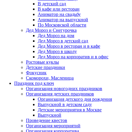
В детский сад
В кафе или ресторан
Аниматор на свадьбу
Аниматор на выпускной
По Московской области
Дед Мороз и Снегурочка
Дед Мороз на дом
Дед Мороз в детский сад
Дед Мороз в ресторан и в кафе
Дед Мороз в школу
Дед Мороз на корпоратив и в офис
Ростовые куклы
Детские праздники
Фокусник
Скоморохи, Масленица
Праздник под ключ
Организация новогодних праздников
Организация детских праздников
Организация детского дня рождения
Выпускной в детском саду
Детские мероприятия в Москве
Выпускной
Проведение квестов
Организация мероприятий
Организация корпоратива