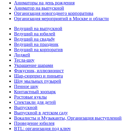
Аниматоры на день рождения
Аниматор на выпускной
Организация новогоднего корпоратива
Организация мероприятий в Москве и области
Ведущий на выпускной
Ведущий на юбилей
Ведущий на свадьбу
Ведущий на праздник
Ведущий на корпоратив
Диджей
Тесла-шоу
Украшение шарами
Фокусник, иллюзионист
Шар-сюрприз и пиньята
Шоу мыльных пузырей
Пенное шоу
Контактный зоопарк
Ростовые куклы
Спектакли для детей
Выпускной
Выпускной в детском саду
Вокалисты и Музыканты, Организация выступлений
Проведение юбилея
BTL: организация под ключ