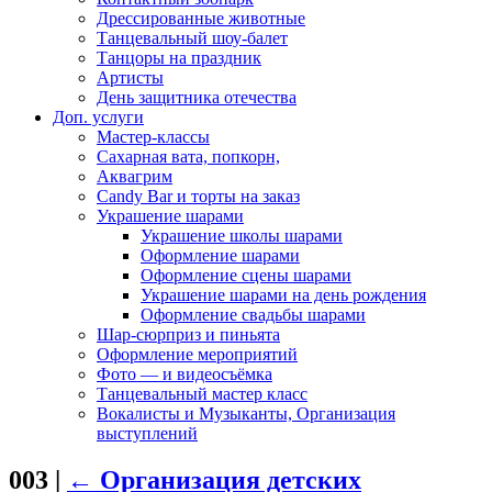
Дрессированные животные
Танцевальный шоу-балет
Танцоры на праздник
Артисты
День защитника отечества
Доп. услуги
Мастер-классы
Сахарная вата, попкорн,
Аквагрим
Candy Bar и торты на заказ
Украшение шарами
Украшение школы шарами
Оформление шарами
Оформление сцены шарами
Украшение шарами на день рождения
Оформление свадьбы шарами
Шар-сюрприз и пиньята
Оформление мероприятий
Фото — и видеосъёмка
Танцевальный мастер класс
Вокалисты и Музыканты, Организация
выступлений
003
|
←
Организация детских