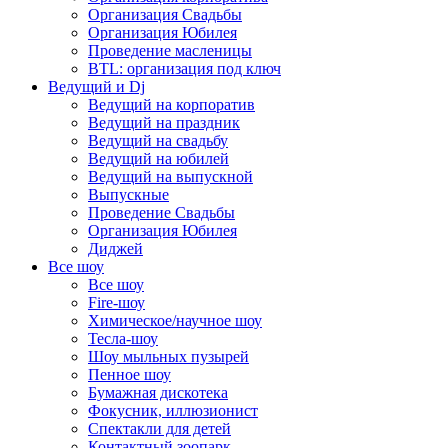
Организация Свадьбы
Организация Юбилея
Проведение масленицы
BTL: организация под ключ
Ведущий и Dj
Ведущий на корпоратив
Ведущий на праздник
Ведущий на свадьбу
Ведущий на юбилей
Ведущий на выпускной
Выпускные
Проведение Свадьбы
Организация Юбилея
Диджей
Все шоу
Все шоу
Fire-шоу
Химическое/научное шоу
Тесла-шоу
Шоу мыльных пузырей
Пенное шоу
Бумажная дискотека
Фокусник, иллюзионист
Спектакли для детей
Контактный зоопарк