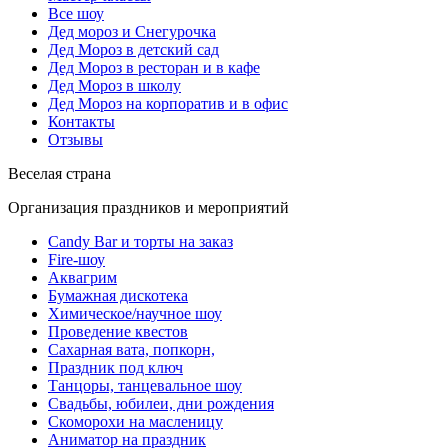
Все шоу
Дед мороз и Снегурочка
Дед Мороз в детский сад
Дед Мороз в ресторан и в кафе
Дед Мороз в школу
Дед Мороз на корпоратив и в офис
Контакты
Отзывы
Веселая страна
Организация праздников и мероприятий
Candy Bar и торты на заказ
Fire-шоу
Аквагрим
Бумажная дискотека
Химическое/научное шоу
Проведение квестов
Сахарная вата, попкорн,
Праздник под ключ
Танцоры, танцевальное шоу
Свадьбы, юбилеи, дни рождения
Скоморохи на масленицу
Аниматор на праздник