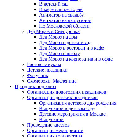
В детский сад
В кафе или ресторан
Аниматор на свадьбу
Аниматор на выпускной
По Московской области
Дед Мороз и Снегурочка
Дед Мороз на дом
Дед Мороз в детский сад
Дед Мороз в ресторан и в кафе
Дед Мороз в школу
Дед Мороз на корпоратив и в офис
Ростовые куклы
Детские праздники
Фокусник
Скоморохи, Масленица
Праздник под ключ
Организация новогодних праздников
Организация детских праздников
Организация детского дня рождения
Выпускной в детском саду
Детские мероприятия в Москве
Выпускной
Проведение квестов
Организация мероприятий
Организация корпоратива