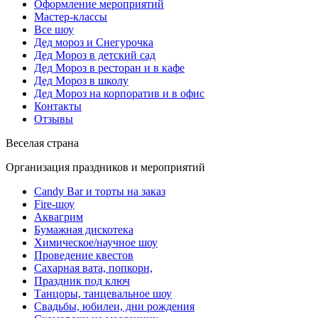
Оформление мероприятий
Мастер-классы
Все шоу
Дед мороз и Снегурочка
Дед Мороз в детский сад
Дед Мороз в ресторан и в кафе
Дед Мороз в школу
Дед Мороз на корпоратив и в офис
Контакты
Отзывы
Веселая страна
Организация праздников и мероприятий
Candy Bar и торты на заказ
Fire-шоу
Аквагрим
Бумажная дискотека
Химическое/научное шоу
Проведение квестов
Сахарная вата, попкорн,
Праздник под ключ
Танцоры, танцевальное шоу
Свадьбы, юбилеи, дни рождения