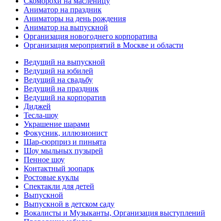
Скоморохи на масленицу
Аниматор на праздник
Аниматоры на день рождения
Аниматор на выпускной
Организация новогоднего корпоратива
Организация мероприятий в Москве и области
Ведущий на выпускной
Ведущий на юбилей
Ведущий на свадьбу
Ведущий на праздник
Ведущий на корпоратив
Диджей
Тесла-шоу
Украшение шарами
Фокусник, иллюзионист
Шар-сюрприз и пиньята
Шоу мыльных пузырей
Пенное шоу
Контактный зоопарк
Ростовые куклы
Спектакли для детей
Выпускной
Выпускной в детском саду
Вокалисты и Музыканты, Организация выступлений