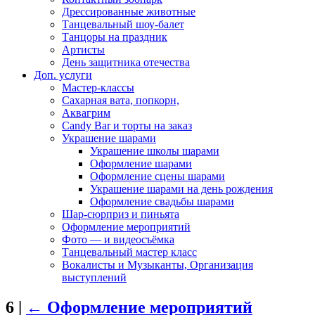
Дрессированные животные
Танцевальный шоу-балет
Танцоры на праздник
Артисты
День защитника отечества
Доп. услуги
Мастер-классы
Сахарная вата, попкорн,
Аквагрим
Candy Bar и торты на заказ
Украшение шарами
Украшение школы шарами
Оформление шарами
Оформление сцены шарами
Украшение шарами на день рождения
Оформление свадьбы шарами
Шар-сюрприз и пиньята
Оформление мероприятий
Фото — и видеосъёмка
Танцевальный мастер класс
Вокалисты и Музыканты, Организация
выступлений
6
|
←
Оформление мероприятий