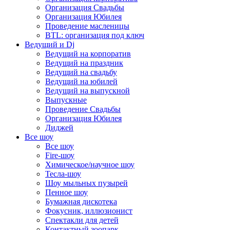
Организация Свадьбы
Организация Юбилея
Проведение масленицы
BTL: организация под ключ
Ведущий и Dj
Ведущий на корпоратив
Ведущий на праздник
Ведущий на свадьбу
Ведущий на юбилей
Ведущий на выпускной
Выпускные
Проведение Свадьбы
Организация Юбилея
Диджей
Все шоу
Все шоу
Fire-шоу
Химическое/научное шоу
Тесла-шоу
Шоу мыльных пузырей
Пенное шоу
Бумажная дискотека
Фокусник, иллюзионист
Спектакли для детей
Контактный зоопарк