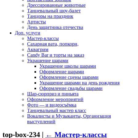
Дрессированные животные
Танцевальный шоу-балет
Танцоры на праздник
Артисты
День защитника отечества
Доп. услуги
Мастер-классы
Сахарная вата, попкорн,
Аквагрим
Candy Bar и торты на заказ
Украшение шарами
Украшение школы шарами
Оформление шарами
Оформление сцены шарами
Украшение шарами на день рождения
Оформление свадьбы шарами
Шар-сюрприз и пиньята
Оформление мероприятий
Фото — и видеосъёмка
Танцевальный мастер класс
Вокалисты и Музыканты, Организация
выступлений
top-box-234
|
←
Мастер-классы