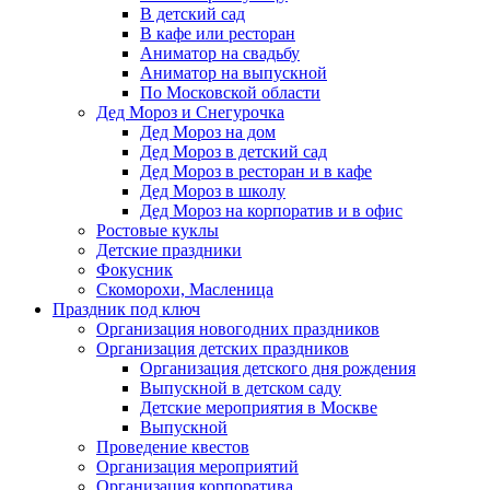
В детский сад
В кафе или ресторан
Аниматор на свадьбу
Аниматор на выпускной
По Московской области
Дед Мороз и Снегурочка
Дед Мороз на дом
Дед Мороз в детский сад
Дед Мороз в ресторан и в кафе
Дед Мороз в школу
Дед Мороз на корпоратив и в офис
Ростовые куклы
Детские праздники
Фокусник
Скоморохи, Масленица
Праздник под ключ
Организация новогодних праздников
Организация детских праздников
Организация детского дня рождения
Выпускной в детском саду
Детские мероприятия в Москве
Выпускной
Проведение квестов
Организация мероприятий
Организация корпоратива