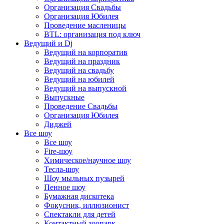
Организация Свадьбы
Организация Юбилея
Проведение масленицы
BTL: организация под ключ
Ведущий и Dj
Ведущий на корпоратив
Ведущий на праздник
Ведущий на свадьбу
Ведущий на юбилей
Ведущий на выпускной
Выпускные
Проведение Свадьбы
Организация Юбилея
Диджей
Все шоу
Все шоу
Fire-шоу
Химическое/научное шоу
Тесла-шоу
Шоу мыльных пузырей
Пенное шоу
Бумажная дискотека
Фокусник, иллюзионист
Спектакли для детей
Контактный зоопарк