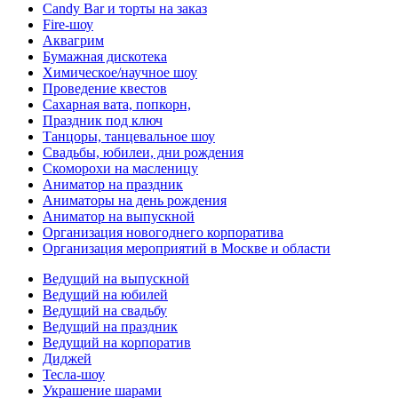
Candy Bar и торты на заказ
Fire-шоу
Аквагрим
Бумажная дискотека
Химическое/научное шоу
Проведение квестов
Сахарная вата, попкорн,
Праздник под ключ
Танцоры, танцевальное шоу
Свадьбы, юбилеи, дни рождения
Скоморохи на масленицу
Аниматор на праздник
Аниматоры на день рождения
Аниматор на выпускной
Организация новогоднего корпоратива
Организация мероприятий в Москве и области
Ведущий на выпускной
Ведущий на юбилей
Ведущий на свадьбу
Ведущий на праздник
Ведущий на корпоратив
Диджей
Тесла-шоу
Украшение шарами