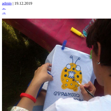
admin
|
19.12.2019
←
→