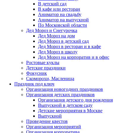
В детский сад
В кафе или ресторан
Аниматор на свадьбу
Аниматор на выпускной
По Московской области
Дед Мороз и Снегурочка
Дед Мороз на дом
Дед Мороз в детский сад
Дед Мороз в ресторан и в кафе
Дед Мороз в школу
Дед Мороз на корпоратив и в офис
Ростовые куклы
Детские праздники
Фокусник
Скоморохи, Масленица
Праздник под ключ
Организация новогодних праздников
Организация детских праздников
Организация детского дня рождения
Выпускной в детском саду
Детские мероприятия в Москве
Выпускной
Проведение квестов
Организация мероприятий
Организация корпоратива