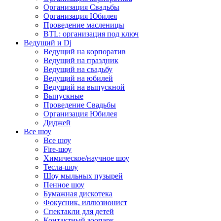
Организация Свадьбы
Организация Юбилея
Проведение масленицы
BTL: организация под ключ
Ведущий и Dj
Ведущий на корпоратив
Ведущий на праздник
Ведущий на свадьбу
Ведущий на юбилей
Ведущий на выпускной
Выпускные
Проведение Свадьбы
Организация Юбилея
Диджей
Все шоу
Все шоу
Fire-шоу
Химическое/научное шоу
Тесла-шоу
Шоу мыльных пузырей
Пенное шоу
Бумажная дискотека
Фокусник, иллюзионист
Спектакли для детей
Контактный зоопарк