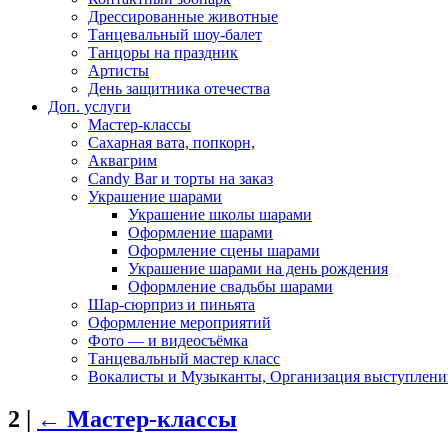
Дрессированные животные
Танцевальный шоу-балет
Танцоры на праздник
Артисты
День защитника отечества
Доп. услуги
Мастер-классы
Сахарная вата, попкорн,
Аквагрим
Candy Bar и торты на заказ
Украшение шарами
Украшение школы шарами
Оформление шарами
Оформление сцены шарами
Украшение шарами на день рождения
Оформление свадьбы шарами
Шар-сюрприз и пиньята
Оформление мероприятий
Фото — и видеосъёмка
Танцевальный мастер класс
Вокалисты и Музыканты, Организация выступлени
2
|
←
Мастер-классы