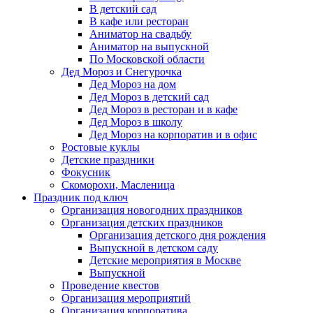
В детский сад
В кафе или ресторан
Аниматор на свадьбу
Аниматор на выпускной
По Московской области
Дед Мороз и Снегурочка
Дед Мороз на дом
Дед Мороз в детский сад
Дед Мороз в ресторан и в кафе
Дед Мороз в школу
Дед Мороз на корпоратив и в офис
Ростовые куклы
Детские праздники
Фокусник
Скоморохи, Масленица
Праздник под ключ
Организация новогодних праздников
Организация детских праздников
Организация детского дня рождения
Выпускной в детском саду
Детские мероприятия в Москве
Выпускной
Проведение квестов
Организация мероприятий
Организация корпоратива