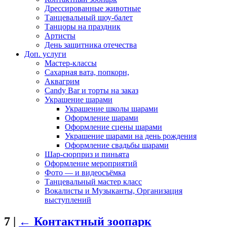
Дрессированные животные
Танцевальный шоу-балет
Танцоры на праздник
Артисты
День защитника отечества
Доп. услуги
Мастер-классы
Сахарная вата, попкорн,
Аквагрим
Candy Bar и торты на заказ
Украшение шарами
Украшение школы шарами
Оформление шарами
Оформление сцены шарами
Украшение шарами на день рождения
Оформление свадьбы шарами
Шар-сюрприз и пиньята
Оформление мероприятий
Фото — и видеосъёмка
Танцевальный мастер класс
Вокалисты и Музыканты, Организация
выступлений
7
|
←
Контактный зоопарк