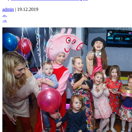
admin
|
19.12.2019
←
→