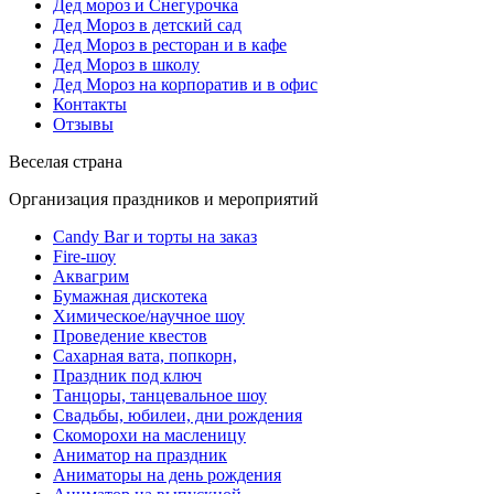
Дед мороз и Снегурочка
Дед Мороз в детский сад
Дед Мороз в ресторан и в кафе
Дед Мороз в школу
Дед Мороз на корпоратив и в офис
Контакты
Отзывы
Веселая страна
Организация праздников и мероприятий
Candy Bar и торты на заказ
Fire-шоу
Аквагрим
Бумажная дискотека
Химическое/научное шоу
Проведение квестов
Сахарная вата, попкорн,
Праздник под ключ
Танцоры, танцевальное шоу
Свадьбы, юбилеи, дни рождения
Скоморохи на масленицу
Аниматор на праздник
Аниматоры на день рождения