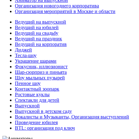
Аниматор на выпускной
Организация новогоднего корпоратива
Организация мероприятий в Москве и области
Ведущий на выпускной
Ведущий на юбилей
Ведущий на свадьбу
Ведущий на праздник
Ведущий на корпоратив
Диджей
Тесла-шоу
Украшение шарами
Фокусник, иллюзионист
Шар-сюрприз и пиньята
Шоу мыльных пузырей
Пенное шоу
Контактный зоопарк
Ростовые куклы
Спектакли для детей
Выпускной
Выпускной в детском саду
Вокалисты и Музыканты, Организация выступлений
Проведение юбилея
BTL: организация под ключ