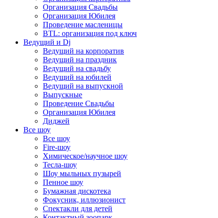
Организация Свадьбы
Организация Юбилея
Проведение масленицы
BTL: организация под ключ
Ведущий и Dj
Ведущий на корпоратив
Ведущий на праздник
Ведущий на свадьбу
Ведущий на юбилей
Ведущий на выпускной
Выпускные
Проведение Свадьбы
Организация Юбилея
Диджей
Все шоу
Все шоу
Fire-шоу
Химическое/научное шоу
Тесла-шоу
Шоу мыльных пузырей
Пенное шоу
Бумажная дискотека
Фокусник, иллюзионист
Спектакли для детей
Контактный зоопарк