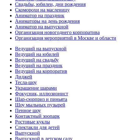
Свадьбы, юбилеи, дни рождения
Скоморохи на масленицу
Аниматор на праздник
Аниматоры на день рождения
Аниматор на выпускной
Организация новогоднего корпоратива
Организация мероприятий в Москве и области
Ведущий на выпускной
Ведущий на юбилей
Ведущий на свадьбу
Ведущий на праздник
Ведущий на корпоратив
Диджей
Тесла-шоу
Украшение шарами
Фокусник, иллюзионист
Шар-сюрприз и пиньята
Шоу мыльных пузырей
Пенное шоу
Контактный зоопарк
Ростовые куклы
Спектакли для детей
Выпускной
Выпускной в детском саду