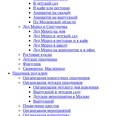
В детский сад
В кафе или ресторан
Аниматор на свадьбу
Аниматор на выпускной
По Московской области
Дед Мороз и Снегурочка
Дед Мороз на дом
Дед Мороз в детский сад
Дед Мороз в ресторан и в кафе
Дед Мороз в школу
Дед Мороз на корпоратив и в офис
Ростовые куклы
Детские праздники
Фокусник
Скоморохи, Масленица
Праздник под ключ
Организация новогодних праздников
Организация детских праздников
Организация детского дня рождения
Выпускной в детском саду
Детские мероприятия в Москве
Выпускной
Проведение квестов
Организация мероприятий
Организация корпоратива