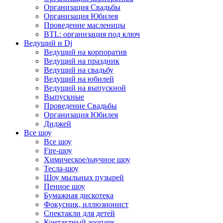
Организация Свадьбы
Организация Юбилея
Проведение масленицы
BTL: организация под ключ
Ведущий и Dj
Ведущий на корпоратив
Ведущий на праздник
Ведущий на свадьбу
Ведущий на юбилей
Ведущий на выпускной
Выпускные
Проведение Свадьбы
Организация Юбилея
Диджей
Все шоу
Все шоу
Fire-шоу
Химическое/научное шоу
Тесла-шоу
Шоу мыльных пузырей
Пенное шоу
Бумажная дискотека
Фокусник, иллюзионист
Спектакли для детей
Контактный зоопарк