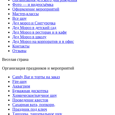
Фото — и видеосъёмка
Оформление мероприятий
Мастер-классы
Все шоу
Дед мороз и Снегурочка
Дед Мороз в детский сад
Дед Мороз в ресторан и в кафе
Дед Мороз в школу
Дед Мороз на корпоратив и в офис
Контакты
Отзывы
Веселая страна
Организация праздников и мероприятий
Candy Bar и торты на заказ
Fire-шоу
Аквагрим
Бумажная дискотека
Химическое/научное шоу
Проведение квестов
Сахарная вата, попкорн,
Праздник под ключ
Танцоры, танцевальное шоу