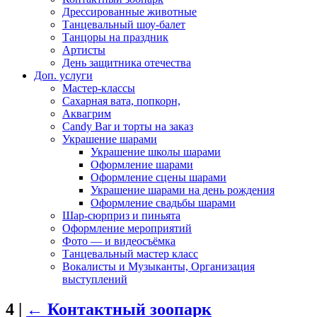
Дрессированные животные
Танцевальный шоу-балет
Танцоры на праздник
Артисты
День защитника отечества
Доп. услуги
Мастер-классы
Сахарная вата, попкорн,
Аквагрим
Candy Bar и торты на заказ
Украшение шарами
Украшение школы шарами
Оформление шарами
Оформление сцены шарами
Украшение шарами на день рождения
Оформление свадьбы шарами
Шар-сюрприз и пиньята
Оформление мероприятий
Фото — и видеосъёмка
Танцевальный мастер класс
Вокалисты и Музыканты, Организация
выступлений
4
|
←
Контактный зоопарк