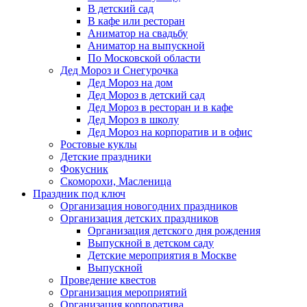
В детский сад
В кафе или ресторан
Аниматор на свадьбу
Аниматор на выпускной
По Московской области
Дед Мороз и Снегурочка
Дед Мороз на дом
Дед Мороз в детский сад
Дед Мороз в ресторан и в кафе
Дед Мороз в школу
Дед Мороз на корпоратив и в офис
Ростовые куклы
Детские праздники
Фокусник
Скоморохи, Масленица
Праздник под ключ
Организация новогодних праздников
Организация детских праздников
Организация детского дня рождения
Выпускной в детском саду
Детские мероприятия в Москве
Выпускной
Проведение квестов
Организация мероприятий
Организация корпоратива