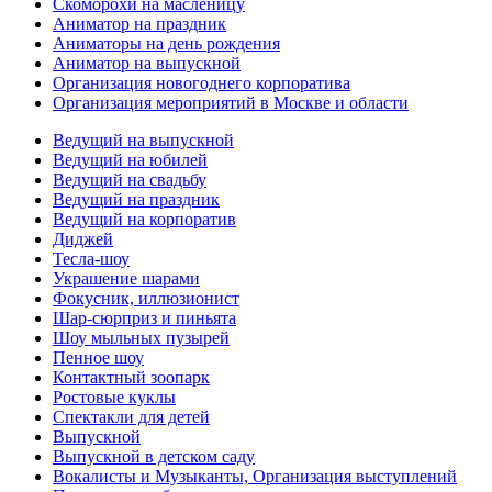
Скоморохи на масленицу
Аниматор на праздник
Аниматоры на день рождения
Аниматор на выпускной
Организация новогоднего корпоратива
Организация мероприятий в Москве и области
Ведущий на выпускной
Ведущий на юбилей
Ведущий на свадьбу
Ведущий на праздник
Ведущий на корпоратив
Диджей
Тесла-шоу
Украшение шарами
Фокусник, иллюзионист
Шар-сюрприз и пиньята
Шоу мыльных пузырей
Пенное шоу
Контактный зоопарк
Ростовые куклы
Спектакли для детей
Выпускной
Выпускной в детском саду
Вокалисты и Музыканты, Организация выступлений