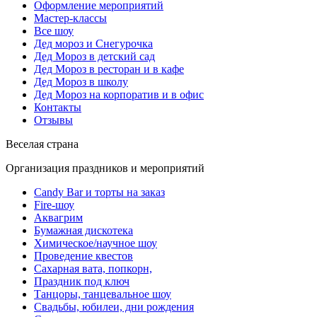
Оформление мероприятий
Мастер-классы
Все шоу
Дед мороз и Снегурочка
Дед Мороз в детский сад
Дед Мороз в ресторан и в кафе
Дед Мороз в школу
Дед Мороз на корпоратив и в офис
Контакты
Отзывы
Веселая страна
Организация праздников и мероприятий
Candy Bar и торты на заказ
Fire-шоу
Аквагрим
Бумажная дискотека
Химическое/научное шоу
Проведение квестов
Сахарная вата, попкорн,
Праздник под ключ
Танцоры, танцевальное шоу
Свадьбы, юбилеи, дни рождения