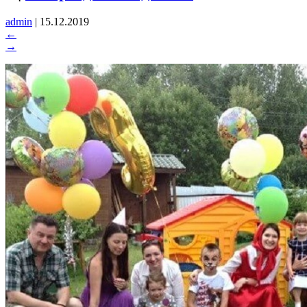
admin
|
15.12.2019
←
→