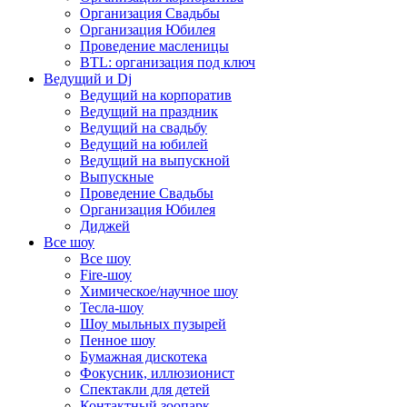
Организация Свадьбы
Организация Юбилея
Проведение масленицы
BTL: организация под ключ
Ведущий и Dj
Ведущий на корпоратив
Ведущий на праздник
Ведущий на свадьбу
Ведущий на юбилей
Ведущий на выпускной
Выпускные
Проведение Свадьбы
Организация Юбилея
Диджей
Все шоу
Все шоу
Fire-шоу
Химическое/научное шоу
Тесла-шоу
Шоу мыльных пузырей
Пенное шоу
Бумажная дискотека
Фокусник, иллюзионист
Спектакли для детей
Контактный зоопарк