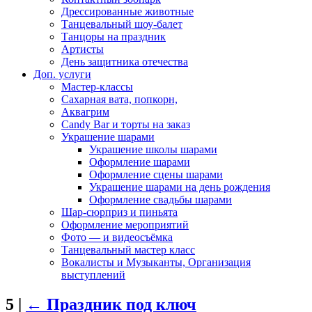
Дрессированные животные
Танцевальный шоу-балет
Танцоры на праздник
Артисты
День защитника отечества
Доп. услуги
Мастер-классы
Сахарная вата, попкорн,
Аквагрим
Candy Bar и торты на заказ
Украшение шарами
Украшение школы шарами
Оформление шарами
Оформление сцены шарами
Украшение шарами на день рождения
Оформление свадьбы шарами
Шар-сюрприз и пиньята
Оформление мероприятий
Фото — и видеосъёмка
Танцевальный мастер класс
Вокалисты и Музыканты, Организация
выступлений
5
|
←
Праздник под ключ