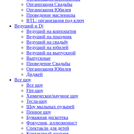
Организация Свадьбы
Организация Юбилея
Проведение масленицы
BTL: организация под ключ
Ведущий и Dj
Ведущий на корпоратив
Ведущий на праздник
Ведущий на свадьбу
Ведущий на юбилей
Ведущий на выпускной
Выпускные
Проведение Свадьбы
Организация Юбилея
Диджей
Все шоу
Все шоу
Fire-шоу
Химическое/научное шоу
Тесла-шоу
Шоу мыльных пузырей
Пенное шоу
Бумажная дискотека
Фокусник, иллюзионист
Спектакли для детей
Контактный зоопарк