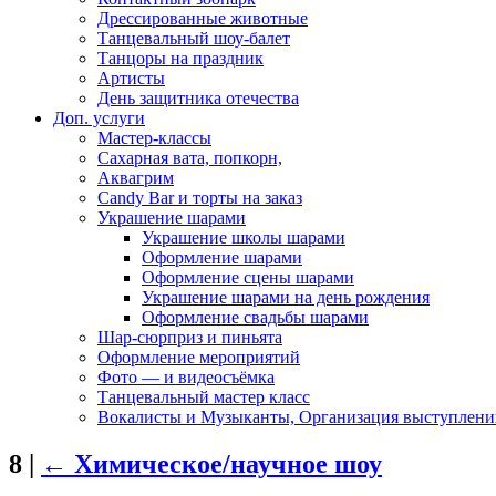
Дрессированные животные
Танцевальный шоу-балет
Танцоры на праздник
Артисты
День защитника отечества
Доп. услуги
Мастер-классы
Сахарная вата, попкорн,
Аквагрим
Candy Bar и торты на заказ
Украшение шарами
Украшение школы шарами
Оформление шарами
Оформление сцены шарами
Украшение шарами на день рождения
Оформление свадьбы шарами
Шар-сюрприз и пиньята
Оформление мероприятий
Фото — и видеосъёмка
Танцевальный мастер класс
Вокалисты и Музыканты, Организация выступлени
8
|
←
Химическое/научное шоу