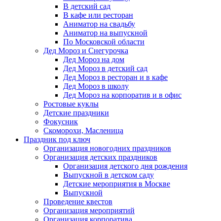
В детский сад
В кафе или ресторан
Аниматор на свадьбу
Аниматор на выпускной
По Московской области
Дед Мороз и Снегурочка
Дед Мороз на дом
Дед Мороз в детский сад
Дед Мороз в ресторан и в кафе
Дед Мороз в школу
Дед Мороз на корпоратив и в офис
Ростовые куклы
Детские праздники
Фокусник
Скоморохи, Масленица
Праздник под ключ
Организация новогодних праздников
Организация детских праздников
Организация детского дня рождения
Выпускной в детском саду
Детские мероприятия в Москве
Выпускной
Проведение квестов
Организация мероприятий
Организация корпоратива