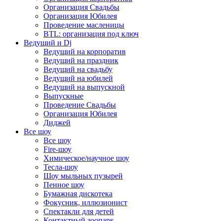
Организация Свадьбы
Организация Юбилея
Проведение масленицы
BTL: организация под ключ
Ведущий и Dj
Ведущий на корпоратив
Ведущий на праздник
Ведущий на свадьбу
Ведущий на юбилей
Ведущий на выпускной
Выпускные
Проведение Свадьбы
Организация Юбилея
Диджей
Все шоу
Все шоу
Fire-шоу
Химическое/научное шоу
Тесла-шоу
Шоу мыльных пузырей
Пенное шоу
Бумажная дискотека
Фокусник, иллюзионист
Спектакли для детей
Контактный зоопарк