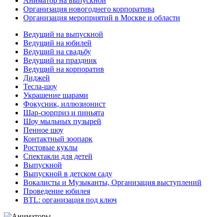
Аниматор на выпускной
Организация новогоднего корпоратива
Организация мероприятий в Москве и области
Ведущий на выпускной
Ведущий на юбилей
Ведущий на свадьбу
Ведущий на праздник
Ведущий на корпоратив
Диджей
Тесла-шоу
Украшение шарами
Фокусник, иллюзионист
Шар-сюрприз и пиньята
Шоу мыльных пузырей
Пенное шоу
Контактный зоопарк
Ростовые куклы
Спектакли для детей
Выпускной
Выпускной в детском саду
Вокалисты и Музыканты, Организация выступлений
Проведение юбилея
BTL: организация под ключ