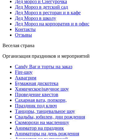
Дед мороз и Снегурочка
Дед Мороз в детский сад
Дед Мороз в ресторан и в кафе
Дед Мороз в школу
Дед Мороз на корпоратив и в офис
Контакты
Отзывы
Веселая страна
Организация праздников и мероприятий
Candy Bar и торты на заказ
Fire-шоу
Аквагрим
Бумажная дискотека
Химическое/научное шоу
Проведение квестов
Сахарная вата, попкорн,
Праздник под ключ
Танцоры, танцевальное шоу
Свадьбы, юбилеи, дни рождения
Скоморохи на масленицу
Аниматор на праздник
Аниматоры на день рождения