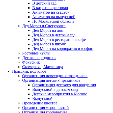
В детский сад
В кафе или ресторан
Аниматор на свадьбу
Аниматор на выпускной
По Московской области
Дед Мороз и Снегурочка
Дед Мороз на дом
Дед Мороз в детский сад
Дед Мороз в ресторан и в кафе
Дед Мороз в школу
Дед Мороз на корпоратив и в офис
Ростовые куклы
Детские праздники
Фокусник
Скоморохи, Масленица
Праздник под ключ
Организация новогодних праздников
Организация детских праздников
Организация детского дня рождения
Выпускной в детском саду
Детские мероприятия в Москве
Выпускной
Проведение квестов
Организация мероприятий
Организация корпоратива