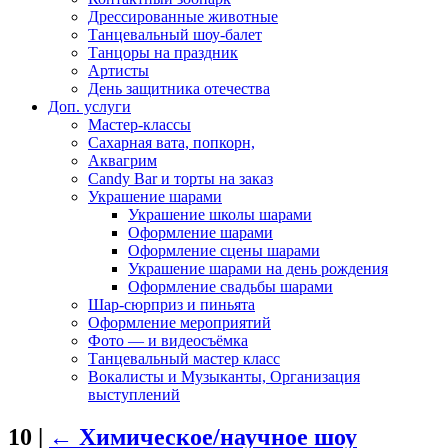
Дрессированные животные
Танцевальный шоу-балет
Танцоры на праздник
Артисты
День защитника отечества
Доп. услуги
Мастер-классы
Сахарная вата, попкорн,
Аквагрим
Candy Bar и торты на заказ
Украшение шарами
Украшение школы шарами
Оформление шарами
Оформление сцены шарами
Украшение шарами на день рождения
Оформление свадьбы шарами
Шар-сюрприз и пиньята
Оформление мероприятий
Фото — и видеосъёмка
Танцевальный мастер класс
Вокалисты и Музыканты, Организация
выступлений
10
|
←
Химическое/научное шоу