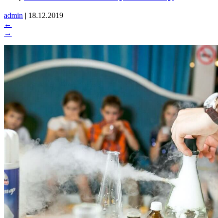
admin
|
18.12.2019
←
→