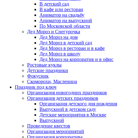
В детский сад
В кафе или ресторан
Аниматор на свадьбу
Аниматор на выпускной
По Московской области
Дед Мороз и Снегурочка
Дед Мороз на дом
Дед Мороз в детский сад
Дед Мороз в ресторан и в кафе
Дед Мороз в школу
Дед Мороз на корпоратив и в офис
Ростовые куклы
Детские праздники
Фокусник
Скоморохи, Масленица
Праздник под ключ
Организация новогодних праздников
Организация детских праздников
Организация детского дня рождения
Выпускной в детском саду
Детские мероприятия в Москве
Выпускной
Проведение квестов
Организация мероприятий
Организация корпоратива