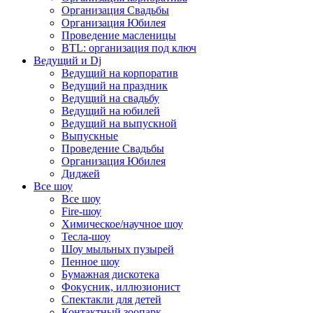
Организация Свадьбы
Организация Юбилея
Проведение масленицы
BTL: организация под ключ
Ведущий и Dj
Ведущий на корпоратив
Ведущий на праздник
Ведущий на свадьбу
Ведущий на юбилей
Ведущий на выпускной
Выпускные
Проведение Свадьбы
Организация Юбилея
Диджей
Все шоу
Все шоу
Fire-шоу
Химическое/научное шоу
Тесла-шоу
Шоу мыльных пузырей
Пенное шоу
Бумажная дискотека
Фокусник, иллюзионист
Спектакли для детей
Контактный зоопарк