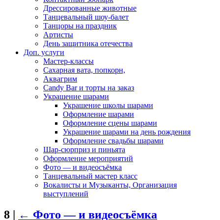
Дрессированные животные
Танцевальный шоу-балет
Танцоры на праздник
Артисты
День защитника отечества
Доп. услуги
Мастер-классы
Сахарная вата, попкорн,
Аквагрим
Candy Bar и торты на заказ
Украшение шарами
Украшение школы шарами
Оформление шарами
Оформление сцены шарами
Украшение шарами на день рождения
Оформление свадьбы шарами
Шар-сюрприз и пиньята
Оформление мероприятий
Фото — и видеосъёмка
Танцевальный мастер класс
Вокалисты и Музыканты, Организация
выступлений
8
|
←
Фото — и видеосъёмка