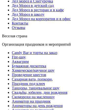
Дед мороз и Снегурочка
Дед Мороз в детский сад
Дед Мороз в ресторан и в кафе
Дед Мороз в школу
Дед Мороз на корпоратив и в офис
Контакты
Отзывы
Веселая страна
Организация праздников и мероприятий
Candy Bar и торты на заказ
Fire-шоу
Аквагрим
Бумажная дискотека
Химическое/научное шоу
Проведение квестов
Сахарная вата, попкорн,
Праздник под ключ
Танцоры, танцевальное шоу
Свадьбы, юбилеи, дни рождения
Скоморохи на масленицу
Аниматор на праздник
Аниматоры на день рождения