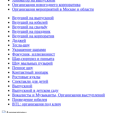
Аниматор на выпускной
Организация новогоднего корпоратива
Организация мероприятий в Москве и области
Ведущий на выпускной
Ведущий на юбилей
Ведущий на свадьбу
Ведущий на праздник
Ведущий на корпоратив
Диджей
Тесла-шоу
Украшение шарами
Фокусник, иллюзионист
Шар-сюрприз и пиньята
Шоу мыльных пузырей
Пенное шоу
Контактный зоопарк
Ростовые куклы
Спектакли для детей
Выпускной
Выпускной в детском саду
Вокалисты и Музыканты, Организация выступлений
Проведение юбилея
BTL: организация под ключ