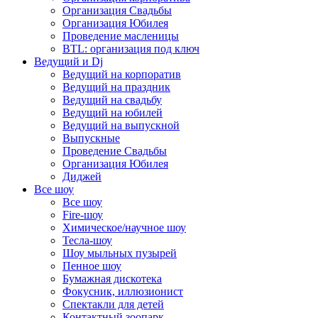
Организация Свадьбы
Организация Юбилея
Проведение масленицы
BTL: организация под ключ
Ведущий и Dj
Ведущий на корпоратив
Ведущий на праздник
Ведущий на свадьбу
Ведущий на юбилей
Ведущий на выпускной
Выпускные
Проведение Свадьбы
Организация Юбилея
Диджей
Все шоу
Все шоу
Fire-шоу
Химическое/научное шоу
Тесла-шоу
Шоу мыльных пузырей
Пенное шоу
Бумажная дискотека
Фокусник, иллюзионист
Спектакли для детей
Контактный зоопарк