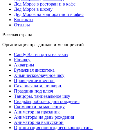
Дед Мороз в ресторан и в кафе
Дед Мороз в школу
Дед Мороз на корпоратив и в офис
Контакты
Отзывы
Веселая страна
Организация праздников и мероприятий
Candy Bar и торты на заказ
Fire-шоу
Аквагрим
Бумажная дискотека
Химическое/научное шоу
Проведение квестов
Сахарная вата, попкорн,
Праздник под ключ
Танцоры, танцевальное шоу
Свадьбы, юбилеи, дни рождения
Скоморохи на масленицу
Аниматор на праздник
Аниматоры на день рождения
Аниматор на выпускной
Организация новогоднего корпоратива