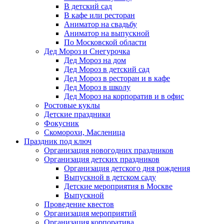
В детский сад
В кафе или ресторан
Аниматор на свадьбу
Аниматор на выпускной
По Московской области
Дед Мороз и Снегурочка
Дед Мороз на дом
Дед Мороз в детский сад
Дед Мороз в ресторан и в кафе
Дед Мороз в школу
Дед Мороз на корпоратив и в офис
Ростовые куклы
Детские праздники
Фокусник
Скоморохи, Масленица
Праздник под ключ
Организация новогодних праздников
Организация детских праздников
Организация детского дня рождения
Выпускной в детском саду
Детские мероприятия в Москве
Выпускной
Проведение квестов
Организация мероприятий
Организация корпоратива