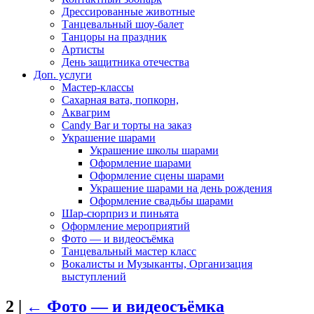
Дрессированные животные
Танцевальный шоу-балет
Танцоры на праздник
Артисты
День защитника отечества
Доп. услуги
Мастер-классы
Сахарная вата, попкорн,
Аквагрим
Candy Bar и торты на заказ
Украшение шарами
Украшение школы шарами
Оформление шарами
Оформление сцены шарами
Украшение шарами на день рождения
Оформление свадьбы шарами
Шар-сюрприз и пиньята
Оформление мероприятий
Фото — и видеосъёмка
Танцевальный мастер класс
Вокалисты и Музыканты, Организация
выступлений
2
|
←
Фото — и видеосъёмка