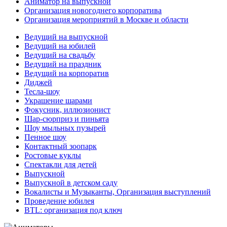
Аниматор на выпускной
Организация новогоднего корпоратива
Организация мероприятий в Москве и области
Ведущий на выпускной
Ведущий на юбилей
Ведущий на свадьбу
Ведущий на праздник
Ведущий на корпоратив
Диджей
Тесла-шоу
Украшение шарами
Фокусник, иллюзионист
Шар-сюрприз и пиньята
Шоу мыльных пузырей
Пенное шоу
Контактный зоопарк
Ростовые куклы
Спектакли для детей
Выпускной
Выпускной в детском саду
Вокалисты и Музыканты, Организация выступлений
Проведение юбилея
BTL: организация под ключ