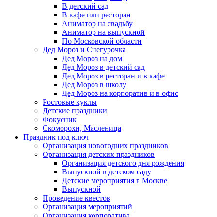
В детский сад
В кафе или ресторан
Аниматор на свадьбу
Аниматор на выпускной
По Московской области
Дед Мороз и Снегурочка
Дед Мороз на дом
Дед Мороз в детский сад
Дед Мороз в ресторан и в кафе
Дед Мороз в школу
Дед Мороз на корпоратив и в офис
Ростовые куклы
Детские праздники
Фокусник
Скоморохи, Масленица
Праздник под ключ
Организация новогодних праздников
Организация детских праздников
Организация детского дня рождения
Выпускной в детском саду
Детские мероприятия в Москве
Выпускной
Проведение квестов
Организация мероприятий
Организация корпоратива