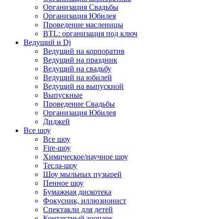
Организация Свадьбы
Организация Юбилея
Проведение масленицы
BTL: организация под ключ
Ведущий и Dj
Ведущий на корпоратив
Ведущий на праздник
Ведущий на свадьбу
Ведущий на юбилей
Ведущий на выпускной
Выпускные
Проведение Свадьбы
Организация Юбилея
Диджей
Все шоу
Все шоу
Fire-шоу
Химическое/научное шоу
Тесла-шоу
Шоу мыльных пузырей
Пенное шоу
Бумажная дискотека
Фокусник, иллюзионист
Спектакли для детей
Контактный зоопарк