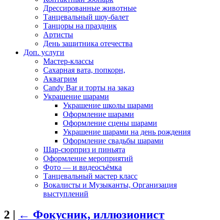
Дрессированные животные
Танцевальный шоу-балет
Танцоры на праздник
Артисты
День защитника отечества
Доп. услуги
Мастер-классы
Сахарная вата, попкорн,
Аквагрим
Candy Bar и торты на заказ
Украшение шарами
Украшение школы шарами
Оформление шарами
Оформление сцены шарами
Украшение шарами на день рождения
Оформление свадьбы шарами
Шар-сюрприз и пиньята
Оформление мероприятий
Фото — и видеосъёмка
Танцевальный мастер класс
Вокалисты и Музыканты, Организация
выступлений
2
|
←
Фокусник, иллюзионист