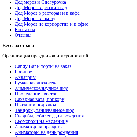
Дед мороз и Снегурочка
Дед Мороз в детский сад
Дед Мороз в ресторан и в кафе
Дед Мороз в школу
Дед Мороз на корпоратив и в офис
Контакты
Отзывы
Веселая страна
Организация праздников и мероприятий
Candy Bar и торты на заказ
Fire-шоу
Аквагрим
Бумажная дискотека
Химическое/научное шоу
Проведение квестов
Сахарная вата, попкорн,
Праздник под ключ
Танцоры, танцевальное шоу
Свадьбы, юбилеи, дни рождения
Скоморохи на масленицу
Аниматор на праздник
Аниматоры на день рождения