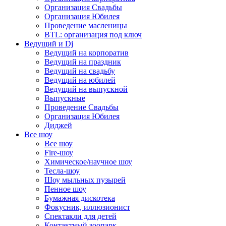
Организация Свадьбы
Организация Юбилея
Проведение масленицы
BTL: организация под ключ
Ведущий и Dj
Ведущий на корпоратив
Ведущий на праздник
Ведущий на свадьбу
Ведущий на юбилей
Ведущий на выпускной
Выпускные
Проведение Свадьбы
Организация Юбилея
Диджей
Все шоу
Все шоу
Fire-шоу
Химическое/научное шоу
Тесла-шоу
Шоу мыльных пузырей
Пенное шоу
Бумажная дискотека
Фокусник, иллюзионист
Спектакли для детей
Контактный зоопарк