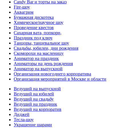
Candy Bar и торты на заказ
Fire-шоу
Аквагрим
Бумажная дискотека
Химическое/научное шоу
Проведение квестов
Сахарная вата, попкорн,
Праздник под ключ
Танцоры, танцевальное шоу
Свадьбы, юбилеи, дни рождения
Скоморохи на масленицу
Аниматор на праздник
Аниматоры на день рождения
Аниматор на выпускной
Организация новогоднего корпоратива
Организация мероприятий в Москве и области
Ведущий на выпускной
Ведущий на юбилей
Ведущий на свадьбу
Ведущий на праздник
Ведущий на корпоратив
Диджей
Тесла-шоу
Украшение шарами