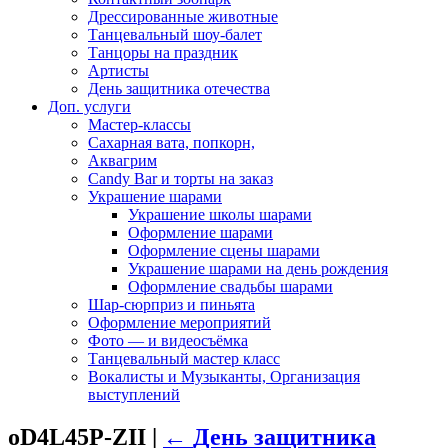
Дрессированные животные
Танцевальный шоу-балет
Танцоры на праздник
Артисты
День защитника отечества
Доп. услуги
Мастер-классы
Сахарная вата, попкорн,
Аквагрим
Candy Bar и торты на заказ
Украшение шарами
Украшение школы шарами
Оформление шарами
Оформление сцены шарами
Украшение шарами на день рождения
Оформление свадьбы шарами
Шар-сюрприз и пиньята
Оформление мероприятий
Фото — и видеосъёмка
Танцевальный мастер класс
Вокалисты и Музыканты, Организация
выступлений
oD4L45P-ZII
|
←
День защитника