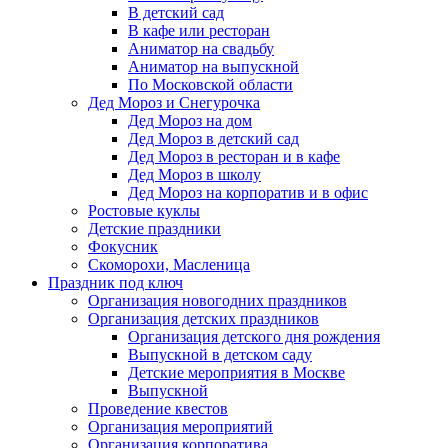
В детский сад
В кафе или ресторан
Аниматор на свадьбу
Аниматор на выпускной
По Московской области
Дед Мороз и Снегурочка
Дед Мороз на дом
Дед Мороз в детский сад
Дед Мороз в ресторан и в кафе
Дед Мороз в школу
Дед Мороз на корпоратив и в офис
Ростовые куклы
Детские праздники
Фокусник
Скоморохи, Масленица
Праздник под ключ
Организация новогодних праздников
Организация детских праздников
Организация детского дня рождения
Выпускной в детском саду
Детские мероприятия в Москве
Выпускной
Проведение квестов
Организация мероприятий
Организация корпоратива