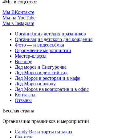
4
Мы в соцсетях:
Мы ВКонтакте
Мы на YouTube
Мы в Instagram
Организация детских праздников
Организация детского дня рождения
Фото — и видеосъёмка
Оформление мероприятий
Мастер-классы
Все шоу
Дед мороз и Снегурочка
Дед Мороз в детский сад
Дед Мороз в ресторан и в кафе
Дед Мороз в школу
Дед Мороз на корпоратив и в офис
Контакты
Отзывы
Веселая страна
Организация праздников и мероприятий
Candy Bar и торты на заказ
Fire-шоу