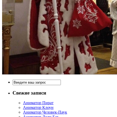
Свежие записи
Аниматор Пират
Аниматор Клоун
Аниматор Человек-Паук
Аниматор Леди Баг