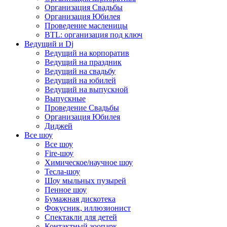
Организация Свадьбы
Организация Юбилея
Проведение масленицы
BTL: организация под ключ
Ведущий и Dj
Ведущий на корпоратив
Ведущий на праздник
Ведущий на свадьбу
Ведущий на юбилей
Ведущий на выпускной
Выпускные
Проведение Свадьбы
Организация Юбилея
Диджей
Все шоу
Все шоу
Fire-шоу
Химическое/научное шоу
Тесла-шоу
Шоу мыльных пузырей
Пенное шоу
Бумажная дискотека
Фокусник, иллюзионист
Спектакли для детей
Контактный зоопарк