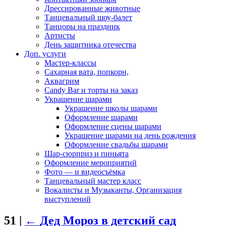
Дрессированные животные
Танцевальный шоу-балет
Танцоры на праздник
Артисты
День защитника отечества
Доп. услуги
Мастер-классы
Сахарная вата, попкорн,
Аквагрим
Candy Bar и торты на заказ
Украшение шарами
Украшение школы шарами
Оформление шарами
Оформление сцены шарами
Украшение шарами на день рождения
Оформление свадьбы шарами
Шар-сюрприз и пиньята
Оформление мероприятий
Фото — и видеосъёмка
Танцевальный мастер класс
Вокалисты и Музыканты, Организация
выступлений
51
|
←
Дед Мороз в детский сад