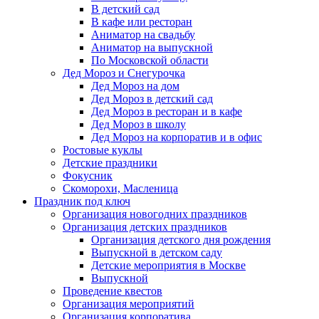
В детский сад
В кафе или ресторан
Аниматор на свадьбу
Аниматор на выпускной
По Московской области
Дед Мороз и Снегурочка
Дед Мороз на дом
Дед Мороз в детский сад
Дед Мороз в ресторан и в кафе
Дед Мороз в школу
Дед Мороз на корпоратив и в офис
Ростовые куклы
Детские праздники
Фокусник
Скоморохи, Масленица
Праздник под ключ
Организация новогодних праздников
Организация детских праздников
Организация детского дня рождения
Выпускной в детском саду
Детские мероприятия в Москве
Выпускной
Проведение квестов
Организация мероприятий
Организация корпоратива