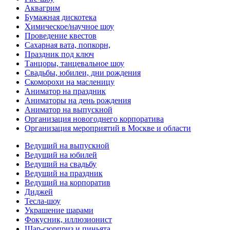
Аквагрим
Бумажная дискотека
Химическое/научное шоу
Проведение квестов
Сахарная вата, попкорн,
Праздник под ключ
Танцоры, танцевальное шоу
Свадьбы, юбилеи, дни рождения
Скоморохи на масленицу
Аниматор на праздник
Аниматоры на день рождения
Аниматор на выпускной
Организация новогоднего корпоратива
Организация мероприятий в Москве и области
Ведущий на выпускной
Ведущий на юбилей
Ведущий на свадьбу
Ведущий на праздник
Ведущий на корпоратив
Диджей
Тесла-шоу
Украшение шарами
Фокусник, иллюзионист
Шар-сюрприз и пиньята