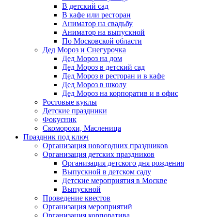
В детский сад
В кафе или ресторан
Аниматор на свадьбу
Аниматор на выпускной
По Московской области
Дед Мороз и Снегурочка
Дед Мороз на дом
Дед Мороз в детский сад
Дед Мороз в ресторан и в кафе
Дед Мороз в школу
Дед Мороз на корпоратив и в офис
Ростовые куклы
Детские праздники
Фокусник
Скоморохи, Масленица
Праздник под ключ
Организация новогодних праздников
Организация детских праздников
Организация детского дня рождения
Выпускной в детском саду
Детские мероприятия в Москве
Выпускной
Проведение квестов
Организация мероприятий
Организация корпоратива