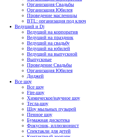
Организация Свадьбы
Организация Юбилея
Проведение масленицы
BTL: организация под ключ
Ведущий и Dj
Ведущий на корпоратив
Ведущий на праздник
Ведущий на свадьбу
Ведущий на юбилей
Ведущий на выпускной
Выпускные
Проведение Свадьбы
Организация Юбилея
Диджей
Все шоу
Все шоу
Fire-шоу
Химическое/научное шоу
Тесла-шоу
Шоу мыльных пузырей
Пенное шоу
Бумажная дискотека
Фокусник, иллюзионист
Спектакли для детей
Контактный зоопарк