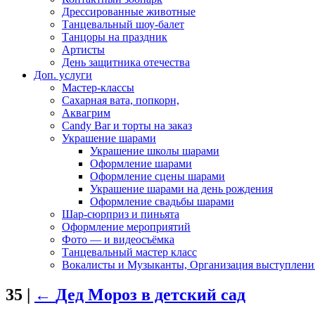
Дрессированные животные
Танцевальный шоу-балет
Танцоры на праздник
Артисты
День защитника отечества
Доп. услуги
Мастер-классы
Сахарная вата, попкорн,
Аквагрим
Candy Bar и торты на заказ
Украшение шарами
Украшение школы шарами
Оформление шарами
Оформление сцены шарами
Украшение шарами на день рождения
Оформление свадьбы шарами
Шар-сюрприз и пиньята
Оформление мероприятий
Фото — и видеосъёмка
Танцевальный мастер класс
Вокалисты и Музыканты, Организация выступлени
35
|
←
Дед Мороз в детский сад