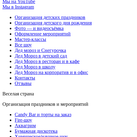
Мы на YouTube
Мы в Instagram
Организация детских праздников
Организация детского дня рождения
Фото — и видеосъёмка
Оформление мероприятий
Мастер-классы
Все шоу
Дед мороз и Снегурочка
Дед Мороз в детский сад
Дед Мороз в ресторан и в кафе
Дед Мороз в школу
Дед Мороз на корпоратив и в офис
Контакты
Отзывы
Веселая страна
Организация праздников и мероприятий
Candy Bar и торты на заказ
Fire-шоу
Аквагрим
Бумажная дискотека
Химическое/научное шоу