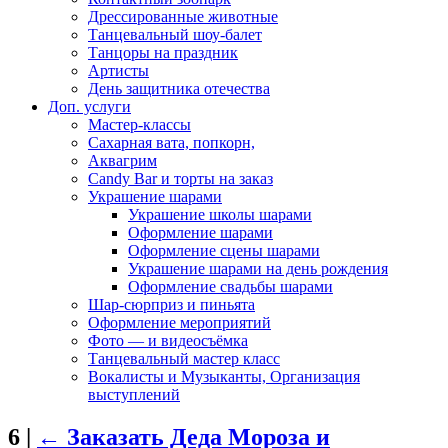
Дрессированные животные
Танцевальный шоу-балет
Танцоры на праздник
Артисты
День защитника отечества
Доп. услуги
Мастер-классы
Сахарная вата, попкорн,
Аквагрим
Candy Bar и торты на заказ
Украшение шарами
Украшение школы шарами
Оформление шарами
Оформление сцены шарами
Украшение шарами на день рождения
Оформление свадьбы шарами
Шар-сюрприз и пиньята
Оформление мероприятий
Фото — и видеосъёмка
Танцевальный мастер класс
Вокалисты и Музыканты, Организация
выступлений
6
|
←
Заказать Деда Мороза и