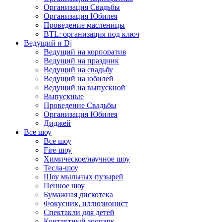
Организация Свадьбы
Организация Юбилея
Проведение масленицы
BTL: организация под ключ
Ведущий и Dj
Ведущий на корпоратив
Ведущий на праздник
Ведущий на свадьбу
Ведущий на юбилей
Ведущий на выпускной
Выпускные
Проведение Свадьбы
Организация Юбилея
Диджей
Все шоу
Все шоу
Fire-шоу
Химическое/научное шоу
Тесла-шоу
Шоу мыльных пузырей
Пенное шоу
Бумажная дискотека
Фокусник, иллюзионист
Спектакли для детей
Контактный зоопарк