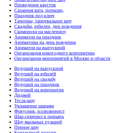
Проведение квестов
Сахарная вата, попкорн,
Праздник под ключ
Танцоры, танцевальное шоу
Свадьбы, юбилеи, дни рождения
Скоморохи на масленицу
Аниматор на праздник
Аниматоры на день рождения
Аниматор на выпускной
Организация новогоднего корпоратива
Организация мероприятий в Москве и области
Ведущий на выпускной
Ведущий на юбилей
Ведущий на свадьбу
Ведущий на праздник
Ведущий на корпоратив
Диджей
Тесла-шоу
Украшение шарами
Фокусник, иллюзионист
Шар-сюрприз и пиньята
Шоу мыльных пузырей
Пенное шоу
Контактный зоопарк