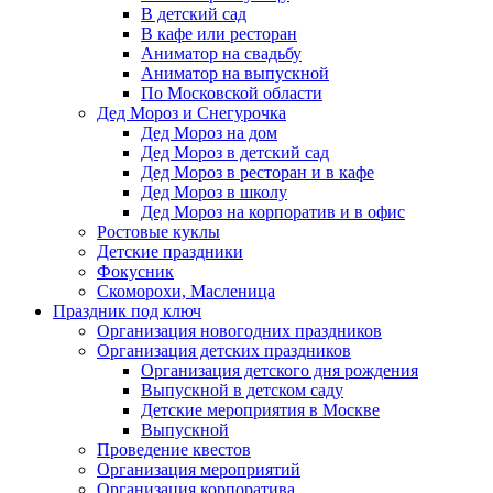
В детский сад
В кафе или ресторан
Аниматор на свадьбу
Аниматор на выпускной
По Московской области
Дед Мороз и Снегурочка
Дед Мороз на дом
Дед Мороз в детский сад
Дед Мороз в ресторан и в кафе
Дед Мороз в школу
Дед Мороз на корпоратив и в офис
Ростовые куклы
Детские праздники
Фокусник
Скоморохи, Масленица
Праздник под ключ
Организация новогодних праздников
Организация детских праздников
Организация детского дня рождения
Выпускной в детском саду
Детские мероприятия в Москве
Выпускной
Проведение квестов
Организация мероприятий
Организация корпоратива