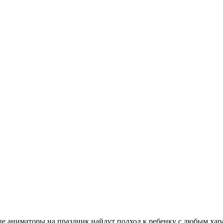
аниматоры на праздник найдут подход к ребенку с любым харак