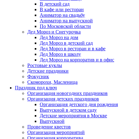
В детский сад
В кафе или ресторан
Аниматор на свадьбу
Аниматор на выпускной
По Московской области
Дед Мороз и Снегурочка
Дед Мороз на дом
Дед Мороз в детский сад
Дед Мороз в ресторан и в кафе
Дед Мороз в школу
Дед Мороз на корпоратив и в офис
Ростовые куклы
Детские праздники
Фокусник
Скоморохи, Масленица
Праздник под ключ
Организация новогодних праздников
Организация детских праздников
Организация детского дня рождения
Выпускной в детском саду
Детские мероприятия в Москве
Выпускной
Проведение квестов
Организация мероприятий
Организация корпоратива