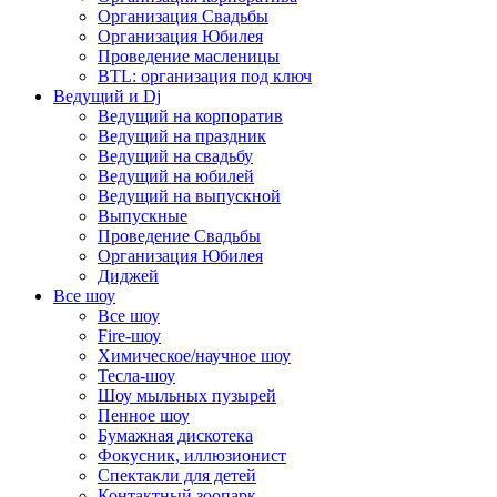
Организация Свадьбы
Организация Юбилея
Проведение масленицы
BTL: организация под ключ
Ведущий и Dj
Ведущий на корпоратив
Ведущий на праздник
Ведущий на свадьбу
Ведущий на юбилей
Ведущий на выпускной
Выпускные
Проведение Свадьбы
Организация Юбилея
Диджей
Все шоу
Все шоу
Fire-шоу
Химическое/научное шоу
Тесла-шоу
Шоу мыльных пузырей
Пенное шоу
Бумажная дискотека
Фокусник, иллюзионист
Спектакли для детей
Контактный зоопарк