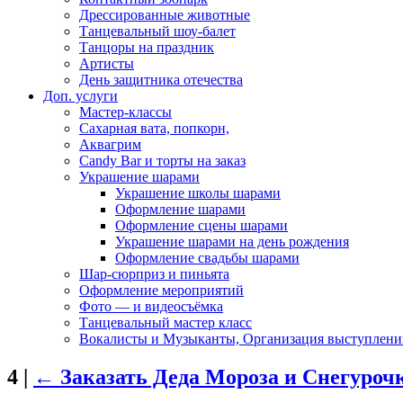
Дрессированные животные
Танцевальный шоу-балет
Танцоры на праздник
Артисты
День защитника отечества
Доп. услуги
Мастер-классы
Сахарная вата, попкорн,
Аквагрим
Candy Bar и торты на заказ
Украшение шарами
Украшение школы шарами
Оформление шарами
Оформление сцены шарами
Украшение шарами на день рождения
Оформление свадьбы шарами
Шар-сюрприз и пиньята
Оформление мероприятий
Фото — и видеосъёмка
Танцевальный мастер класс
Вокалисты и Музыканты, Организация выступлени
4
|
←
Заказать Деда Мороза и Снегуроч