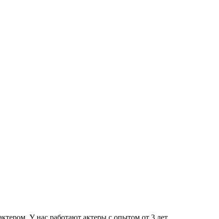
тером. У нас работают актеры с опытом от 3 лет