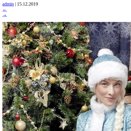
admin
|
15.12.2019
←
→