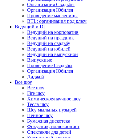
Организация Свадьбы
Организация Юбилея
Проведение масленицы
BTL: организация под ключ
Ведущий и Dj
Ведущий на корпоратив
Ведущий на праздник
Ведущий на свадьбу
Ведущий на юбилей
Ведущий на выпускной
Выпускные
Проведение Свадьбы
Организация Юбилея
Диджей
Все шоу
Все шоу
Fire-шоу
Химическое/научное шоу
Тесла-шоу
Шоу мыльных пузырей
Пенное шоу
Бумажная дискотека
Фокусник, иллюзионист
Спектакли для детей
Контактный зоопарк