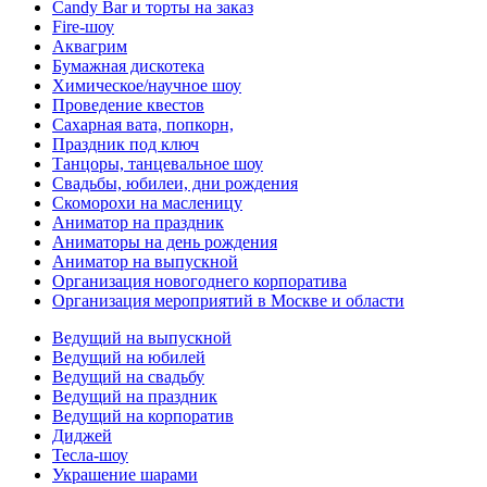
Candy Bar и торты на заказ
Fire-шоу
Аквагрим
Бумажная дискотека
Химическое/научное шоу
Проведение квестов
Сахарная вата, попкорн,
Праздник под ключ
Танцоры, танцевальное шоу
Свадьбы, юбилеи, дни рождения
Скоморохи на масленицу
Аниматор на праздник
Аниматоры на день рождения
Аниматор на выпускной
Организация новогоднего корпоратива
Организация мероприятий в Москве и области
Ведущий на выпускной
Ведущий на юбилей
Ведущий на свадьбу
Ведущий на праздник
Ведущий на корпоратив
Диджей
Тесла-шоу
Украшение шарами