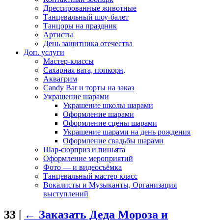
Дрессированные животные
Танцевальный шоу-балет
Танцоры на праздник
Артисты
День защитника отечества
Доп. услуги
Мастер-классы
Сахарная вата, попкорн,
Аквагрим
Candy Bar и торты на заказ
Украшение шарами
Украшение школы шарами
Оформление шарами
Оформление сцены шарами
Украшение шарами на день рождения
Оформление свадьбы шарами
Шар-сюрприз и пиньята
Оформление мероприятий
Фото — и видеосъёмка
Танцевальный мастер класс
Вокалисты и Музыканты, Организация
выступлений
33
|
←
Заказать Деда Мороза и