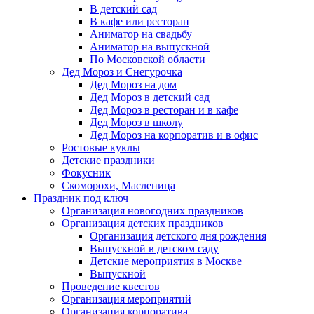
В детский сад
В кафе или ресторан
Аниматор на свадьбу
Аниматор на выпускной
По Московской области
Дед Мороз и Снегурочка
Дед Мороз на дом
Дед Мороз в детский сад
Дед Мороз в ресторан и в кафе
Дед Мороз в школу
Дед Мороз на корпоратив и в офис
Ростовые куклы
Детские праздники
Фокусник
Скоморохи, Масленица
Праздник под ключ
Организация новогодних праздников
Организация детских праздников
Организация детского дня рождения
Выпускной в детском саду
Детские мероприятия в Москве
Выпускной
Проведение квестов
Организация мероприятий
Организация корпоратива