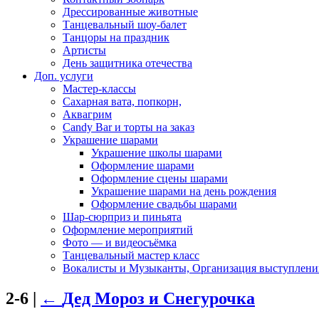
Дрессированные животные
Танцевальный шоу-балет
Танцоры на праздник
Артисты
День защитника отечества
Доп. услуги
Мастер-классы
Сахарная вата, попкорн,
Аквагрим
Candy Bar и торты на заказ
Украшение шарами
Украшение школы шарами
Оформление шарами
Оформление сцены шарами
Украшение шарами на день рождения
Оформление свадьбы шарами
Шар-сюрприз и пиньята
Оформление мероприятий
Фото — и видеосъёмка
Танцевальный мастер класс
Вокалисты и Музыканты, Организация выступлени
2-6
|
←
Дед Мороз и Снегурочка