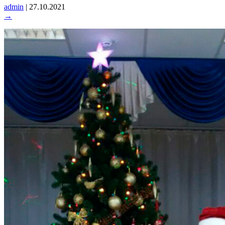
admin
|
27.10.2021
→