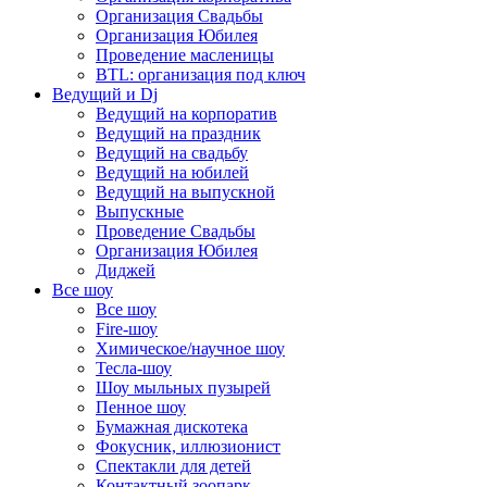
Организация Свадьбы
Организация Юбилея
Проведение масленицы
BTL: организация под ключ
Ведущий и Dj
Ведущий на корпоратив
Ведущий на праздник
Ведущий на свадьбу
Ведущий на юбилей
Ведущий на выпускной
Выпускные
Проведение Свадьбы
Организация Юбилея
Диджей
Все шоу
Все шоу
Fire-шоу
Химическое/научное шоу
Тесла-шоу
Шоу мыльных пузырей
Пенное шоу
Бумажная дискотека
Фокусник, иллюзионист
Спектакли для детей
Контактный зоопарк