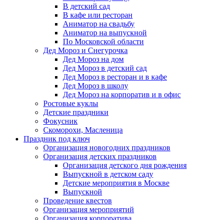
В детский сад
В кафе или ресторан
Аниматор на свадьбу
Аниматор на выпускной
По Московской области
Дед Мороз и Снегурочка
Дед Мороз на дом
Дед Мороз в детский сад
Дед Мороз в ресторан и в кафе
Дед Мороз в школу
Дед Мороз на корпоратив и в офис
Ростовые куклы
Детские праздники
Фокусник
Скоморохи, Масленица
Праздник под ключ
Организация новогодних праздников
Организация детских праздников
Организация детского дня рождения
Выпускной в детском саду
Детские мероприятия в Москве
Выпускной
Проведение квестов
Организация мероприятий
Организация корпоратива