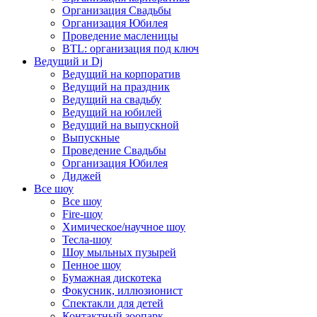
Организация Свадьбы
Организация Юбилея
Проведение масленицы
BTL: организация под ключ
Ведущий и Dj
Ведущий на корпоратив
Ведущий на праздник
Ведущий на свадьбу
Ведущий на юбилей
Ведущий на выпускной
Выпускные
Проведение Свадьбы
Организация Юбилея
Диджей
Все шоу
Все шоу
Fire-шоу
Химическое/научное шоу
Тесла-шоу
Шоу мыльных пузырей
Пенное шоу
Бумажная дискотека
Фокусник, иллюзионист
Спектакли для детей
Контактный зоопарк