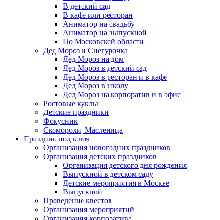
В детский сад
В кафе или ресторан
Аниматор на свадьбу
Аниматор на выпускной
По Московской области
Дед Мороз и Снегурочка
Дед Мороз на дом
Дед Мороз в детский сад
Дед Мороз в ресторан и в кафе
Дед Мороз в школу
Дед Мороз на корпоратив и в офис
Ростовые куклы
Детские праздники
Фокусник
Скоморохи, Масленица
Праздник под ключ
Организация новогодних праздников
Организация детских праздников
Организация детского дня рождения
Выпускной в детском саду
Детские мероприятия в Москве
Выпускной
Проведение квестов
Организация мероприятий
Организация корпоратива