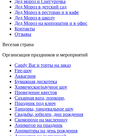
Дед мороз и Снегурочка
Дед Мороз в детский сад
Дед Мороз в ресторан и в кафе
Дед Мороз в школу
Дед Мороз на корпоратив и в офис
Контакты
Отзывы
Веселая страна
Организация праздников и мероприятий
Candy Bar и торты на заказ
Fire-шоу
Аквагрим
Бумажная дискотека
Химическое/научное шоу
Проведение квестов
Сахарная вата, попкорн,
Праздник под ключ
Танцоры, танцевальное шоу
Свадьбы, юбилеи, дни рождения
Скоморохи на масленицу
Аниматор на праздник
Аниматоры на день рождения