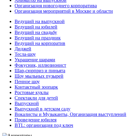
Аниматор на выпускной
Организация новогоднего корпоратива
Организация мероприятий в Москве и области
Ведущий на выпускной
Ведущий на юбилей
Ведущий на свадьбу
Ведущий на праздник
Ведущий на корпоратив
Диджей
Тесла-шоу
Украшение шарами
Фокусник, иллюзионист
Шар-сюрприз и пиньята
Шоу мыльных пузырей
Пенное шоу
Контактный зоопарк
Ростовые куклы
Спектакли для детей
Выпускной
Выпускной в детском саду
Вокалисты и Музыканты, Организация выступлений
Проведение юбилея
BTL: организация под ключ