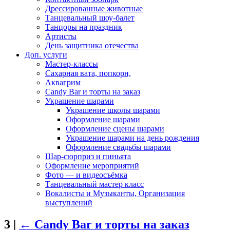
Дрессированные животные
Танцевальный шоу-балет
Танцоры на праздник
Артисты
День защитника отечества
Доп. услуги
Мастер-классы
Сахарная вата, попкорн,
Аквагрим
Candy Bar и торты на заказ
Украшение шарами
Украшение школы шарами
Оформление шарами
Оформление сцены шарами
Украшение шарами на день рождения
Оформление свадьбы шарами
Шар-сюрприз и пиньята
Оформление мероприятий
Фото — и видеосъёмка
Танцевальный мастер класс
Вокалисты и Музыканты, Организация
выступлений
3
|
←
Candy Bar и торты на заказ