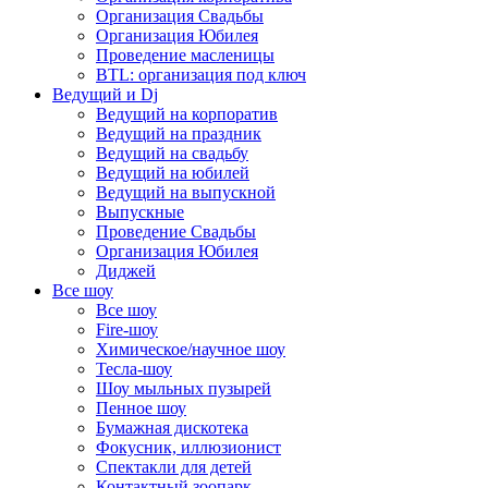
Организация Свадьбы
Организация Юбилея
Проведение масленицы
BTL: организация под ключ
Ведущий и Dj
Ведущий на корпоратив
Ведущий на праздник
Ведущий на свадьбу
Ведущий на юбилей
Ведущий на выпускной
Выпускные
Проведение Свадьбы
Организация Юбилея
Диджей
Все шоу
Все шоу
Fire-шоу
Химическое/научное шоу
Тесла-шоу
Шоу мыльных пузырей
Пенное шоу
Бумажная дискотека
Фокусник, иллюзионист
Спектакли для детей
Контактный зоопарк