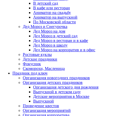
В детский сад
В кафе или ресторан
Аниматор на свадьбу
Аниматор на выпускной
По Московской области
Дед Мороз и Снегурочка
Дед Мороз на дом
Дед Мороз в детский сад
Дед Мороз в ресторан и в кафе
Дед Мороз в школу
Дед Мороз на корпоратив и в офис
Ростовые куклы
Детские праздники
Фокусник
Скоморохи, Масленица
Праздник под ключ
Организация новогодних праздников
Организация детских праздников
Организация детского дня рождения
Выпускной в детском саду
Детские мероприятия в Москве
Выпускной
Проведение квестов
Организация мероприятий
Организация корпоратива