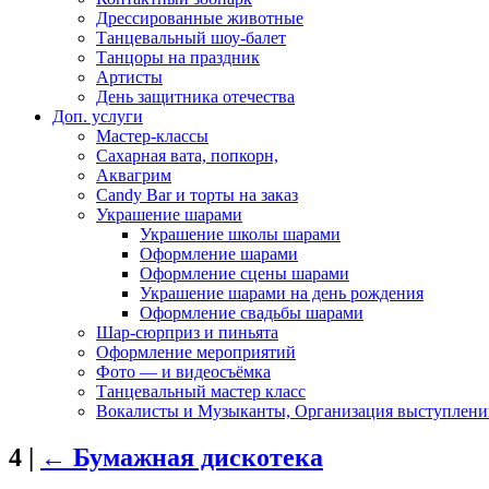
Дрессированные животные
Танцевальный шоу-балет
Танцоры на праздник
Артисты
День защитника отечества
Доп. услуги
Мастер-классы
Сахарная вата, попкорн,
Аквагрим
Candy Bar и торты на заказ
Украшение шарами
Украшение школы шарами
Оформление шарами
Оформление сцены шарами
Украшение шарами на день рождения
Оформление свадьбы шарами
Шар-сюрприз и пиньята
Оформление мероприятий
Фото — и видеосъёмка
Танцевальный мастер класс
Вокалисты и Музыканты, Организация выступлени
4
|
←
Бумажная дискотека