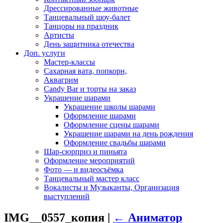
Дрессированные животные
Танцевальный шоу-балет
Танцоры на праздник
Артисты
День защитника отечества
Доп. услуги
Мастер-классы
Сахарная вата, попкорн,
Аквагрим
Candy Bar и торты на заказ
Украшение шарами
Украшение школы шарами
Оформление шарами
Оформление сцены шарами
Украшение шарами на день рождения
Оформление свадьбы шарами
Шар-сюрприз и пиньята
Оформление мероприятий
Фото — и видеосъёмка
Танцевальный мастер класс
Вокалисты и Музыканты, Организация
выступлений
IMG__0557_копия
|
←
Аниматор