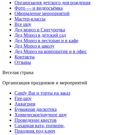
Организация детского дня рождения
Фото — и видеосъёмка
Оформление мероприятий
Мастер-классы
Все шоу
Дед мороз и Снегурочка
Дед Мороз в детский сад
Дед Мороз в ресторан и в кафе
Дед Мороз в школу
Дед Мороз на корпоратив и в офис
Контакты
Отзывы
Веселая страна
Организация праздников и мероприятий
Candy Bar и торты на заказ
Fire-шоу
Аквагрим
Бумажная дискотека
Химическое/научное шоу
Проведение квестов
Сахарная вата, попкорн,
Праздник под ключ