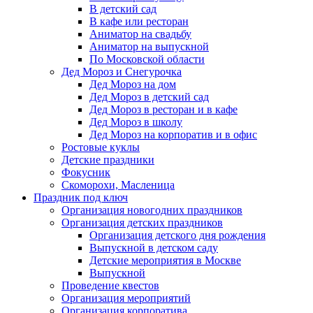
В детский сад
В кафе или ресторан
Аниматор на свадьбу
Аниматор на выпускной
По Московской области
Дед Мороз и Снегурочка
Дед Мороз на дом
Дед Мороз в детский сад
Дед Мороз в ресторан и в кафе
Дед Мороз в школу
Дед Мороз на корпоратив и в офис
Ростовые куклы
Детские праздники
Фокусник
Скоморохи, Масленица
Праздник под ключ
Организация новогодних праздников
Организация детских праздников
Организация детского дня рождения
Выпускной в детском саду
Детские мероприятия в Москве
Выпускной
Проведение квестов
Организация мероприятий
Организация корпоратива