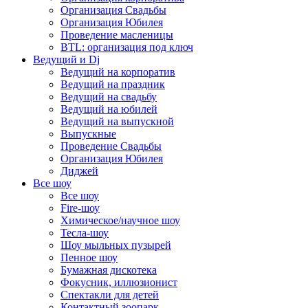
Организация Свадьбы
Организация Юбилея
Проведение масленицы
BTL: организация под ключ
Ведущий и Dj
Ведущий на корпоратив
Ведущий на праздник
Ведущий на свадьбу
Ведущий на юбилей
Ведущий на выпускной
Выпускные
Проведение Свадьбы
Организация Юбилея
Диджей
Все шоу
Все шоу
Fire-шоу
Химическое/научное шоу
Тесла-шоу
Шоу мыльных пузырей
Пенное шоу
Бумажная дискотека
Фокусник, иллюзионист
Спектакли для детей
Контактный зоопарк