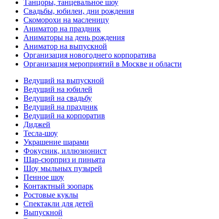
Танцоры, танцевальное шоу
Свадьбы, юбилеи, дни рождения
Скоморохи на масленицу
Аниматор на праздник
Аниматоры на день рождения
Аниматор на выпускной
Организация новогоднего корпоратива
Организация мероприятий в Москве и области
Ведущий на выпускной
Ведущий на юбилей
Ведущий на свадьбу
Ведущий на праздник
Ведущий на корпоратив
Диджей
Тесла-шоу
Украшение шарами
Фокусник, иллюзионист
Шар-сюрприз и пиньята
Шоу мыльных пузырей
Пенное шоу
Контактный зоопарк
Ростовые куклы
Спектакли для детей
Выпускной