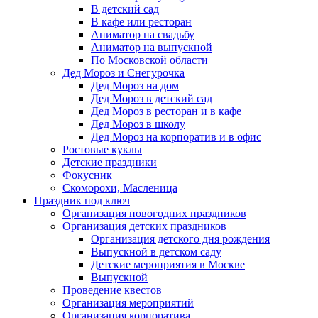
В детский сад
В кафе или ресторан
Аниматор на свадьбу
Аниматор на выпускной
По Московской области
Дед Мороз и Снегурочка
Дед Мороз на дом
Дед Мороз в детский сад
Дед Мороз в ресторан и в кафе
Дед Мороз в школу
Дед Мороз на корпоратив и в офис
Ростовые куклы
Детские праздники
Фокусник
Скоморохи, Масленица
Праздник под ключ
Организация новогодних праздников
Организация детских праздников
Организация детского дня рождения
Выпускной в детском саду
Детские мероприятия в Москве
Выпускной
Проведение квестов
Организация мероприятий
Организация корпоратива