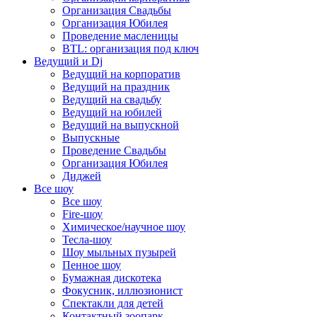
Организация Свадьбы
Организация Юбилея
Проведение масленицы
BTL: организация под ключ
Ведущий и Dj
Ведущий на корпоратив
Ведущий на праздник
Ведущий на свадьбу
Ведущий на юбилей
Ведущий на выпускной
Выпускные
Проведение Свадьбы
Организация Юбилея
Диджей
Все шоу
Все шоу
Fire-шоу
Химическое/научное шоу
Тесла-шоу
Шоу мыльных пузырей
Пенное шоу
Бумажная дискотека
Фокусник, иллюзионист
Спектакли для детей
Контактный зоопарк