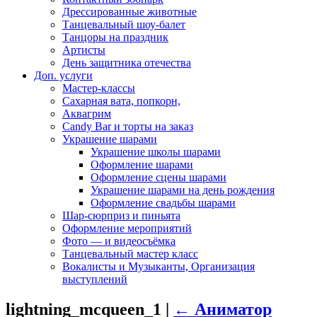
Дрессированные животные
Танцевальный шоу-балет
Танцоры на праздник
Артисты
День защитника отечества
Доп. услуги
Мастер-классы
Сахарная вата, попкорн,
Аквагрим
Candy Bar и торты на заказ
Украшение шарами
Украшение школы шарами
Оформление шарами
Оформление сцены шарами
Украшение шарами на день рождения
Оформление свадьбы шарами
Шар-сюрприз и пиньята
Оформление мероприятий
Фото — и видеосъёмка
Танцевальный мастер класс
Вокалисты и Музыканты, Организация
выступлений
lightning_mcqueen_1
|
←
Аниматор