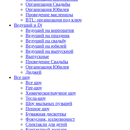
Организация Свадьбы
Организация Юбилея
Проведение масленицы
BTL: организация под ключ
Ведущий и Dj
Ведущий на корпоратив
Ведущий на праздник
Ведущий на свадьбу
Ведущий на юбилей
Ведущий на выпускной
Выпускные
Проведение Свадьбы
Организация Юбилея
Диджей
Все шоу
Все шоу
Fire-шоу
Химическое/научное шоу
Тесла-шоу
Шоу мыльных пузырей
Пенное шоу
Бумажная дискотека
Фокусник, иллюзионист
Спектакли для детей
Контактный зоопарк