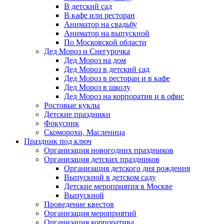
В детский сад
В кафе или ресторан
Аниматор на свадьбу
Аниматор на выпускной
По Московской области
Дед Мороз и Снегурочка
Дед Мороз на дом
Дед Мороз в детский сад
Дед Мороз в ресторан и в кафе
Дед Мороз в школу
Дед Мороз на корпоратив и в офис
Ростовые куклы
Детские праздники
Фокусник
Скоморохи, Масленица
Праздник под ключ
Организация новогодних праздников
Организация детских праздников
Организация детского дня рождения
Выпускной в детском саду
Детские мероприятия в Москве
Выпускной
Проведение квестов
Организация мероприятий
Организация корпоратива