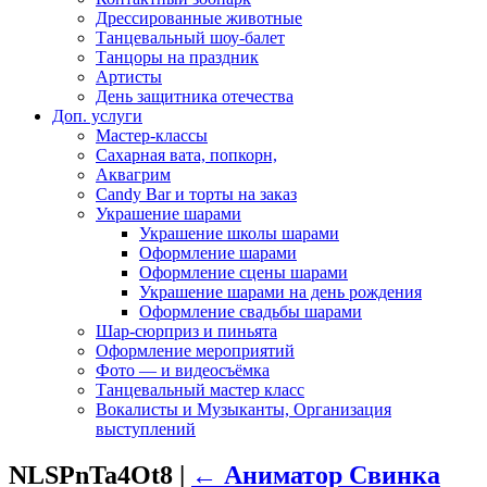
Дрессированные животные
Танцевальный шоу-балет
Танцоры на праздник
Артисты
День защитника отечества
Доп. услуги
Мастер-классы
Сахарная вата, попкорн,
Аквагрим
Candy Bar и торты на заказ
Украшение шарами
Украшение школы шарами
Оформление шарами
Оформление сцены шарами
Украшение шарами на день рождения
Оформление свадьбы шарами
Шар-сюрприз и пиньята
Оформление мероприятий
Фото — и видеосъёмка
Танцевальный мастер класс
Вокалисты и Музыканты, Организация
выступлений
NLSPnTa4Ot8
|
←
Аниматор Свинка