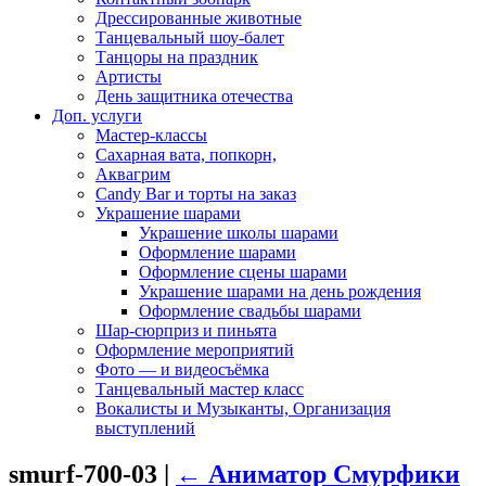
Дрессированные животные
Танцевальный шоу-балет
Танцоры на праздник
Артисты
День защитника отечества
Доп. услуги
Мастер-классы
Сахарная вата, попкорн,
Аквагрим
Candy Bar и торты на заказ
Украшение шарами
Украшение школы шарами
Оформление шарами
Оформление сцены шарами
Украшение шарами на день рождения
Оформление свадьбы шарами
Шар-сюрприз и пиньята
Оформление мероприятий
Фото — и видеосъёмка
Танцевальный мастер класс
Вокалисты и Музыканты, Организация
выступлений
smurf-700-03
|
←
Аниматор Смурфики