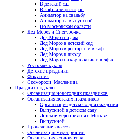
В детский сад
В кафе или ресторан
Аниматор на свадьбу
Аниматор на выпускной
По Московской области
Дед Мороз и Снегурочка
Дед Мороз на дом
Дед Мороз в детский сад
Дед Мороз в ресторан и в кафе
Дед Мороз в школу
Дед Мороз на корпоратив и в офис
Ростовые куклы
Детские праздники
Фокусник
Скоморохи, Масленица
Праздник под ключ
Организация новогодних праздников
Организация детских праздников
Организация детского дня рождения
Выпускной в детском саду
Детские мероприятия в Москве
Выпускной
Проведение квестов
Организация мероприятий
Организация корпоратива