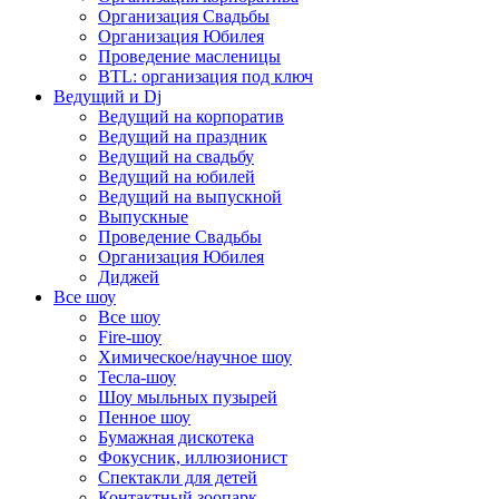
Организация Свадьбы
Организация Юбилея
Проведение масленицы
BTL: организация под ключ
Ведущий и Dj
Ведущий на корпоратив
Ведущий на праздник
Ведущий на свадьбу
Ведущий на юбилей
Ведущий на выпускной
Выпускные
Проведение Свадьбы
Организация Юбилея
Диджей
Все шоу
Все шоу
Fire-шоу
Химическое/научное шоу
Тесла-шоу
Шоу мыльных пузырей
Пенное шоу
Бумажная дискотека
Фокусник, иллюзионист
Спектакли для детей
Контактный зоопарк