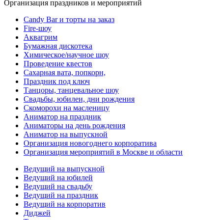
Организация праздников и мероприятий
Candy Bar и торты на заказ
Fire-шоу
Аквагрим
Бумажная дискотека
Химическое/научное шоу
Проведение квестов
Сахарная вата, попкорн,
Праздник под ключ
Танцоры, танцевальное шоу
Свадьбы, юбилеи, дни рождения
Скоморохи на масленицу
Аниматор на праздник
Аниматоры на день рождения
Аниматор на выпускной
Организация новогоднего корпоратива
Организация мероприятий в Москве и области
Ведущий на выпускной
Ведущий на юбилей
Ведущий на свадьбу
Ведущий на праздник
Ведущий на корпоратив
Диджей