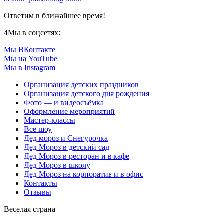
Ответим в ближайшее время!
4
Мы в соцсетях:
Мы ВКонтакте
Мы на YouTube
Мы в Instagram
Организация детских праздников
Организация детского дня рождения
Фото — и видеосъёмка
Оформление мероприятий
Мастер-классы
Все шоу
Дед мороз и Снегурочка
Дед Мороз в детский сад
Дед Мороз в ресторан и в кафе
Дед Мороз в школу
Дед Мороз на корпоратив и в офис
Контакты
Отзывы
Веселая страна