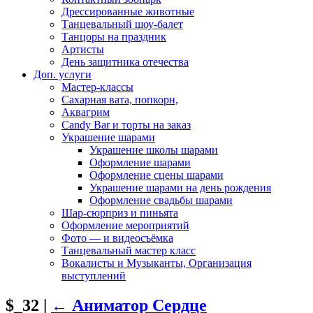
Дрессированные животные
Танцевальный шоу-балет
Танцоры на праздник
Артисты
День защитника отечества
Доп. услуги
Мастер-классы
Сахарная вата, попкорн,
Аквагрим
Candy Bar и торты на заказ
Украшение шарами
Украшение школы шарами
Оформление шарами
Оформление сцены шарами
Украшение шарами на день рождения
Оформление свадьбы шарами
Шар-сюрприз и пиньята
Оформление мероприятий
Фото — и видеосъёмка
Танцевальный мастер класс
Вокалисты и Музыканты, Организация
выступлений
$_32
|
←
Аниматор Сердце