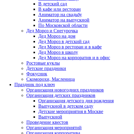
В детский сад
В кафе или ресторан
Аниматор на свадьбу
Аниматор на выпускной
По Московской области
Дед Мороз и Снегурочка
Дед Мороз на дом
Дед Мороз в детский сад
Дед Мороз в ресторан и в кафе
Дед Мороз в школу
Дед Мороз на корпоратив и в офис
Ростовые куклы
Детские праздники
Фокусник
Скоморохи, Масленица
Праздник под ключ
Организация новогодних праздников
Организация детских праздников
Организация детского дня рождения
Выпускной в детском саду
Детские мероприятия в Москве
Выпускной
Проведение квестов
Организация мероприятий
Организация корпоратива