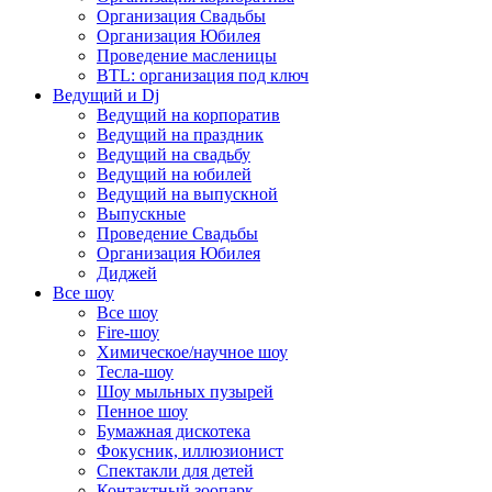
Организация Свадьбы
Организация Юбилея
Проведение масленицы
BTL: организация под ключ
Ведущий и Dj
Ведущий на корпоратив
Ведущий на праздник
Ведущий на свадьбу
Ведущий на юбилей
Ведущий на выпускной
Выпускные
Проведение Свадьбы
Организация Юбилея
Диджей
Все шоу
Все шоу
Fire-шоу
Химическое/научное шоу
Тесла-шоу
Шоу мыльных пузырей
Пенное шоу
Бумажная дискотека
Фокусник, иллюзионист
Спектакли для детей
Контактный зоопарк