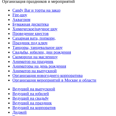
Организация праздников и мероприятий
Candy Bar и торты на заказ
Fire-шоу
Аквагрим
Бумажная дискотека
Химическое/научное шоу
Проведение квестов
Сахарная вата, попкорн,
Праздник под ключ
Танцоры, танцевальное шоу
Свадьбы, юбилеи, дни рождения
Скоморохи на масленицу
Аниматор на праздник
Аниматоры на день рождения
Аниматор на выпускной
Организация новогоднего корпоратива
Организация мероприятий в Москве и области
Ведущий на выпускной
Ведущий на юбилей
Ведущий на свадьбу
Ведущий на праздник
Ведущий на корпоратив
Диджей