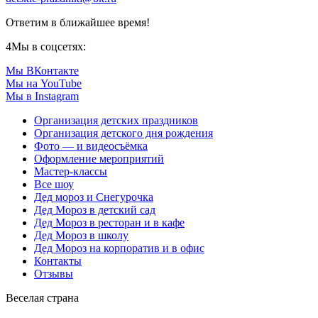
Ответим в ближайшее время!
4
Мы в соцсетях:
Мы ВКонтакте
Мы на YouTube
Мы в Instagram
Организация детских праздников
Организация детского дня рождения
Фото — и видеосъёмка
Оформление мероприятий
Мастер-классы
Все шоу
Дед мороз и Снегурочка
Дед Мороз в детский сад
Дед Мороз в ресторан и в кафе
Дед Мороз в школу
Дед Мороз на корпоратив и в офис
Контакты
Отзывы
Веселая страна