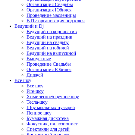
Организация Свадьбы
Организация Юбилея
Проведение масленицы
BTL: организация под ключ
Ведущий и Dj
Ведущий на корпоратив
Ведущий на праздник
Ведущий на свадьбу
Ведущий на юбилей
Ведущий на выпускной
Выпускные
Проведение Свадьбы
Организация Юбилея
Диджей
Все шоу
Все шоу
Fire-шоу
Химическое/научное шоу
Тесла-шоу
Шоу мыльных пузырей
Пенное шоу
Бумажная дискотека
Фокусник, иллюзионист
Спектакли для детей
Контактный зоопарк