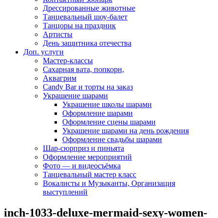
Дрессированные животные
Танцевальный шоу-балет
Танцоры на праздник
Артисты
День защитника отечества
Доп. услуги
Мастер-классы
Сахарная вата, попкорн,
Аквагрим
Candy Bar и торты на заказ
Украшение шарами
Украшение школы шарами
Оформление шарами
Оформление сцены шарами
Украшение шарами на день рождения
Оформление свадьбы шарами
Шар-сюрприз и пиньята
Оформление мероприятий
Фото — и видеосъёмка
Танцевальный мастер класс
Вокалисты и Музыканты, Организация
выступлений
inch-1033-deluxe-mermaid-sexy-women-