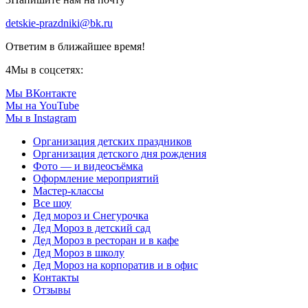
detskie-prazdniki@bk.ru
Ответим в ближайшее время!
4
Мы в соцсетях:
Мы ВКонтакте
Мы на YouTube
Мы в Instagram
Организация детских праздников
Организация детского дня рождения
Фото — и видеосъёмка
Оформление мероприятий
Мастер-классы
Все шоу
Дед мороз и Снегурочка
Дед Мороз в детский сад
Дед Мороз в ресторан и в кафе
Дед Мороз в школу
Дед Мороз на корпоратив и в офис
Контакты
Отзывы