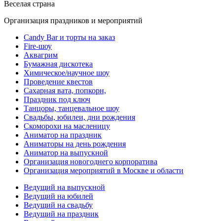
Веселая страна
Организация праздников и мероприятий
Candy Bar и торты на заказ
Fire-шоу
Аквагрим
Бумажная дискотека
Химическое/научное шоу
Проведение квестов
Сахарная вата, попкорн,
Праздник под ключ
Танцоры, танцевальное шоу
Свадьбы, юбилеи, дни рождения
Скоморохи на масленицу
Аниматор на праздник
Аниматоры на день рождения
Аниматор на выпускной
Организация новогоднего корпоратива
Организация мероприятий в Москве и области
Ведущий на выпускной
Ведущий на юбилей
Ведущий на свадьбу
Ведущий на праздник