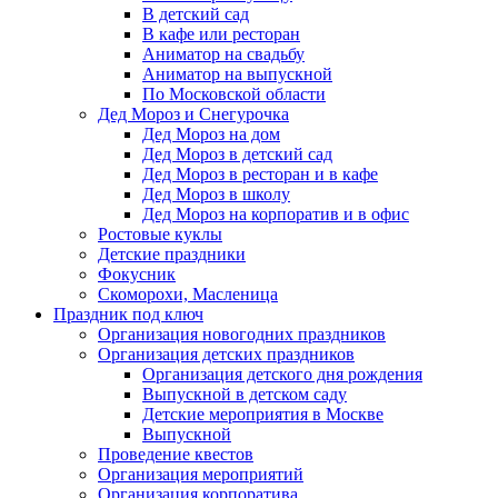
В детский сад
В кафе или ресторан
Аниматор на свадьбу
Аниматор на выпускной
По Московской области
Дед Мороз и Снегурочка
Дед Мороз на дом
Дед Мороз в детский сад
Дед Мороз в ресторан и в кафе
Дед Мороз в школу
Дед Мороз на корпоратив и в офис
Ростовые куклы
Детские праздники
Фокусник
Скоморохи, Масленица
Праздник под ключ
Организация новогодних праздников
Организация детских праздников
Организация детского дня рождения
Выпускной в детском саду
Детские мероприятия в Москве
Выпускной
Проведение квестов
Организация мероприятий
Организация корпоратива