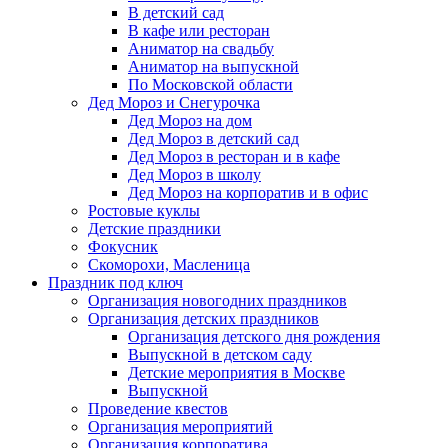
В детский сад
В кафе или ресторан
Аниматор на свадьбу
Аниматор на выпускной
По Московской области
Дед Мороз и Снегурочка
Дед Мороз на дом
Дед Мороз в детский сад
Дед Мороз в ресторан и в кафе
Дед Мороз в школу
Дед Мороз на корпоратив и в офис
Ростовые куклы
Детские праздники
Фокусник
Скоморохи, Масленица
Праздник под ключ
Организация новогодних праздников
Организация детских праздников
Организация детского дня рождения
Выпускной в детском саду
Детские мероприятия в Москве
Выпускной
Проведение квестов
Организация мероприятий
Организация корпоратива