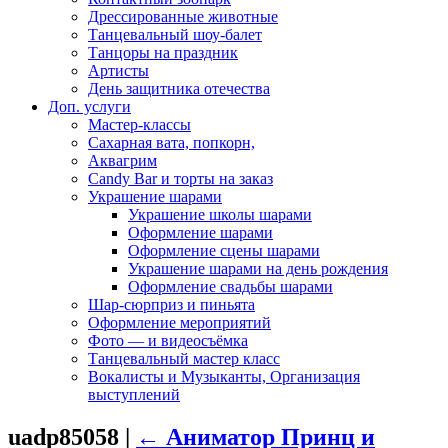
Дрессированные животные
Танцевальный шоу-балет
Танцоры на праздник
Артисты
День защитника отечества
Доп. услуги
Мастер-классы
Сахарная вата, попкорн,
Аквагрим
Candy Bar и торты на заказ
Украшение шарами
Украшение школы шарами
Оформление шарами
Оформление сцены шарами
Украшение шарами на день рождения
Оформление свадьбы шарами
Шар-сюрприз и пиньята
Оформление мероприятий
Фото — и видеосъёмка
Танцевальный мастер класс
Вокалисты и Музыканты, Организация
выступлений
uadp85058
|
←
Аниматор Принц и