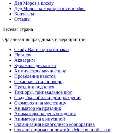
Дед Мороз в школу
Дед Мороз на корпоратив и в офис
Контакты
Отзывы
Веселая страна
Организация праздников и мероприятий
Candy Bar и торты на заказ
Fire-шоу
Аквагрим
Бумажная дискотека
Химическое/научное шоу
Проведение квестов
Сахарная вата, попкорн,
Праздник под ключ
Танцоры, танцевальное шоу
Свадьбы, юбилеи, дни рождения
Скоморохи на масленицу
Аниматор на праздник
Аниматоры на день рождения
Аниматор на выпускной
Организация новогоднего корпоратива
Организация мероприятий в Москве и области