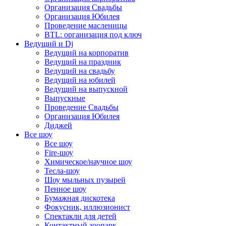
Организация Свадьбы
Организация Юбилея
Проведение масленицы
BTL: организация под ключ
Ведущий и Dj
Ведущий на корпоратив
Ведущий на праздник
Ведущий на свадьбу
Ведущий на юбилей
Ведущий на выпускной
Выпускные
Проведение Свадьбы
Организация Юбилея
Диджей
Все шоу
Все шоу
Fire-шоу
Химическое/научное шоу
Тесла-шоу
Шоу мыльных пузырей
Пенное шоу
Бумажная дискотека
Фокусник, иллюзионист
Спектакли для детей
Контактный зоопарк