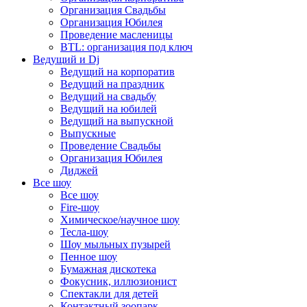
Организация Свадьбы
Организация Юбилея
Проведение масленицы
BTL: организация под ключ
Ведущий и Dj
Ведущий на корпоратив
Ведущий на праздник
Ведущий на свадьбу
Ведущий на юбилей
Ведущий на выпускной
Выпускные
Проведение Свадьбы
Организация Юбилея
Диджей
Все шоу
Все шоу
Fire-шоу
Химическое/научное шоу
Тесла-шоу
Шоу мыльных пузырей
Пенное шоу
Бумажная дискотека
Фокусник, иллюзионист
Спектакли для детей
Контактный зоопарк