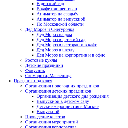
В детский сад
В кафе или ресторан
Аниматор на свадьбу
Аниматор на выпускной
По Московской области
Дед Мороз и Снегурочка
Дед Мороз на дом
Дед Мороз в детский сад
Дед Мороз в ресторан и в кафе
Дед Мороз в школу
Дед Мороз на корпоратив и в офис
Ростовые куклы
Детские праздники
Фокусник
Скоморохи, Масленица
Праздник под ключ
Организация новогодних праздников
Организация детских праздников
Организация детского дня рождения
Выпускной в детском саду
Детские мероприятия в Москве
Выпускной
Проведение квестов
Организация мероприятий
Организация корпоратива