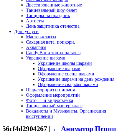
Дрессированные животные
Танцевальный шоу-балет
Танцоры на праздник
Артисты
День защитника отечества
Доп. услуги
Мастер-классы
Сахарная вата, попкорн,
Аквагрим
Candy Bar и торты на заказ
Украшение шарами
Украшение школы шарами
Оформление шарами
Оформление сцены шарами
Украшение шарами на день рождения
Оформление свадьбы шарами
Шар-сюрприз и пиньята
Оформление мероприятий
Фото — и видеосъёмка
Танцевальный мастер класс
Вокалисты и Музыканты, Организация
выступлений
56cf4d2904267
|
←
Аниматор Пеппи