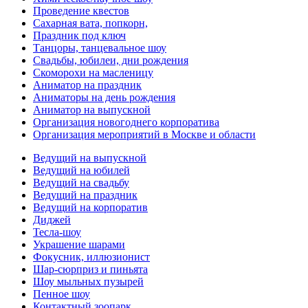
Проведение квестов
Сахарная вата, попкорн,
Праздник под ключ
Танцоры, танцевальное шоу
Свадьбы, юбилеи, дни рождения
Скоморохи на масленицу
Аниматор на праздник
Аниматоры на день рождения
Аниматор на выпускной
Организация новогоднего корпоратива
Организация мероприятий в Москве и области
Ведущий на выпускной
Ведущий на юбилей
Ведущий на свадьбу
Ведущий на праздник
Ведущий на корпоратив
Диджей
Тесла-шоу
Украшение шарами
Фокусник, иллюзионист
Шар-сюрприз и пиньята
Шоу мыльных пузырей
Пенное шоу
Контактный зоопарк