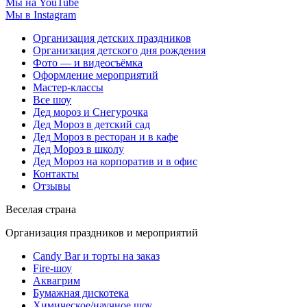
Мы на YouTube
Мы в Instagram
Организация детских праздников
Организация детского дня рождения
Фото — и видеосъёмка
Оформление мероприятий
Мастер-классы
Все шоу
Дед мороз и Снегурочка
Дед Мороз в детский сад
Дед Мороз в ресторан и в кафе
Дед Мороз в школу
Дед Мороз на корпоратив и в офис
Контакты
Отзывы
Веселая страна
Организация праздников и мероприятий
Candy Bar и торты на заказ
Fire-шоу
Аквагрим
Бумажная дискотека
Химическое/научное шоу