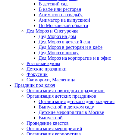
В детский сад
В кафе или ресторан
Аниматор на свадьбу
Аниматор на выпускной
По Московской области
Дед Мороз и Снегурочка
Дед Мороз на дом
Дед Мороз в детский сад
Дед Мороз в ресторан и в кафе
Дед Мороз в школу
Дед Мороз на корпоратив и в офис
Ростовые куклы
Детские праздники
Фокусник
Скоморохи, Масленица
Праздник под ключ
Организация новогодних праздников
Организация детских праздников
Организация детского дня рождения
Выпускной в детском саду
Детские мероприятия в Москве
Выпускной
Проведение квестов
Организация мероприятий
Организация корпоратива