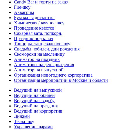
Candy Bar и торты на заказ
Fire-шоу
Аквагрим
Бумажная дискотека
Химическое/научное шоу
Проведение квестов
Сахарная вата, попкорн,
Праздник под ключ
Танцоры, танцевальное шоу
Свадьбы, юбилеи, дни рождения
Скоморохи на масленицу
Аниматор на праздник
Аниматоры на день рождения
Аниматор на выпускной
Организация новогоднего корпоратива
Организация мероприятий в Москве и области
Ведущий на выпускной
Ведущий на юбилей
Ведущий на свадьбу
Ведущий на праздник
Ведущий на корпоратив
Диджей
Тесла-шоу
Украшение шарами