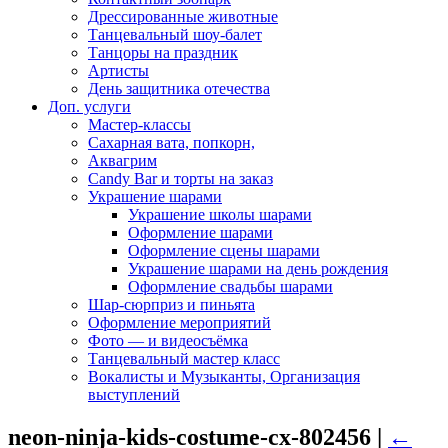
Дрессированные животные
Танцевальный шоу-балет
Танцоры на праздник
Артисты
День защитника отечества
Доп. услуги
Мастер-классы
Сахарная вата, попкорн,
Аквагрим
Candy Bar и торты на заказ
Украшение шарами
Украшение школы шарами
Оформление шарами
Оформление сцены шарами
Украшение шарами на день рождения
Оформление свадьбы шарами
Шар-сюрприз и пиньята
Оформление мероприятий
Фото — и видеосъёмка
Танцевальный мастер класс
Вокалисты и Музыканты, Организация
выступлений
neon-ninja-kids-costume-cx-802456
|
←