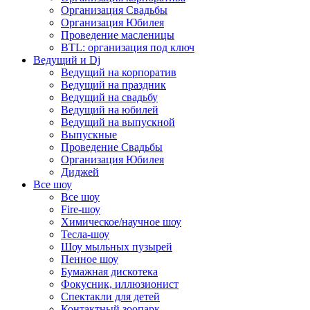
Организация Свадьбы
Организация Юбилея
Проведение масленицы
BTL: организация под ключ
Ведущий и Dj
Ведущий на корпоратив
Ведущий на праздник
Ведущий на свадьбу
Ведущий на юбилей
Ведущий на выпускной
Выпускные
Проведение Свадьбы
Организация Юбилея
Диджей
Все шоу
Все шоу
Fire-шоу
Химическое/научное шоу
Тесла-шоу
Шоу мыльных пузырей
Пенное шоу
Бумажная дискотека
Фокусник, иллюзионист
Спектакли для детей
Контактный зоопарк