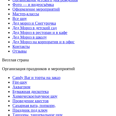
Фото — и видеосъёмка
Оформление мероприятий
Мастер-классы
Все шоу
Дед мороз и Снегурочка
Дед Мороз в детский сад
Дед Мороз в ресторан и в кафе
Дед Мороз в школу
Дед Мороз на корпоратив и в офис
Контакты
Отзывы
Веселая страна
Организация праздников и мероприятий
Candy Bar и торты на заказ
Fire-шоу
Аквагрим
Бумажная дискотека
Химическое/научное шоу
Проведение квестов
Сахарная вата, попкорн,
Праздник под ключ
Танцоры, танцевальное шоу