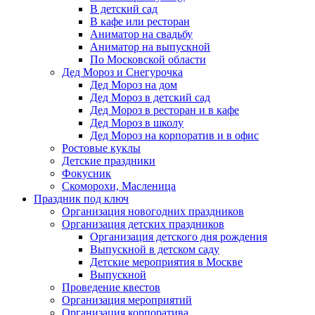
В детский сад
В кафе или ресторан
Аниматор на свадьбу
Аниматор на выпускной
По Московской области
Дед Мороз и Снегурочка
Дед Мороз на дом
Дед Мороз в детский сад
Дед Мороз в ресторан и в кафе
Дед Мороз в школу
Дед Мороз на корпоратив и в офис
Ростовые куклы
Детские праздники
Фокусник
Скоморохи, Масленица
Праздник под ключ
Организация новогодних праздников
Организация детских праздников
Организация детского дня рождения
Выпускной в детском саду
Детские мероприятия в Москве
Выпускной
Проведение квестов
Организация мероприятий
Организация корпоратива