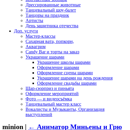
Дрессированные животные
Танцевальный шоу-балет
Танцоры на праздник
Артисты
День защитника отечества
Доп. услуги
Мастер-классы
Сахарная вата, попкорн,
Аквагрим
Candy Bar и торты на заказ
Украшение шарами
Украшение школы шарами
Оформление шарами
Оформление сцены шарами
Украшение шарами на день рождения
Оформление свадьбы шарами
Шар-сюрприз и пиньята
Оформление мероприятий
Фото — и видеосъёмка
Танцевальный мастер класс
Вокалисты и Музыканты, Организация
выступлений
minion
|
←
Аниматор Миньены и Грю