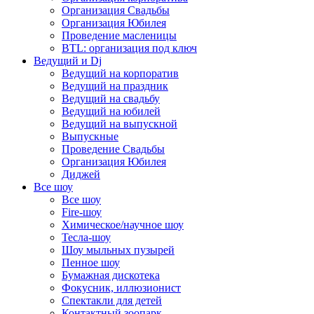
Организация Свадьбы
Организация Юбилея
Проведение масленицы
BTL: организация под ключ
Ведущий и Dj
Ведущий на корпоратив
Ведущий на праздник
Ведущий на свадьбу
Ведущий на юбилей
Ведущий на выпускной
Выпускные
Проведение Свадьбы
Организация Юбилея
Диджей
Все шоу
Все шоу
Fire-шоу
Химическое/научное шоу
Тесла-шоу
Шоу мыльных пузырей
Пенное шоу
Бумажная дискотека
Фокусник, иллюзионист
Спектакли для детей
Контактный зоопарк