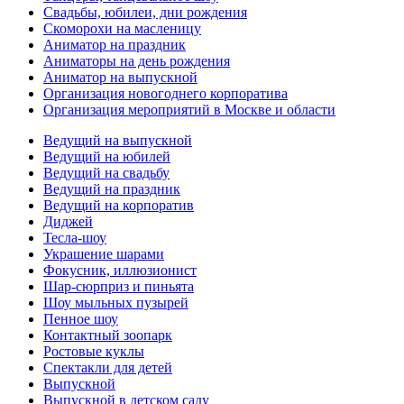
Свадьбы, юбилеи, дни рождения
Скоморохи на масленицу
Аниматор на праздник
Аниматоры на день рождения
Аниматор на выпускной
Организация новогоднего корпоратива
Организация мероприятий в Москве и области
Ведущий на выпускной
Ведущий на юбилей
Ведущий на свадьбу
Ведущий на праздник
Ведущий на корпоратив
Диджей
Тесла-шоу
Украшение шарами
Фокусник, иллюзионист
Шар-сюрприз и пиньята
Шоу мыльных пузырей
Пенное шоу
Контактный зоопарк
Ростовые куклы
Спектакли для детей
Выпускной
Выпускной в детском саду