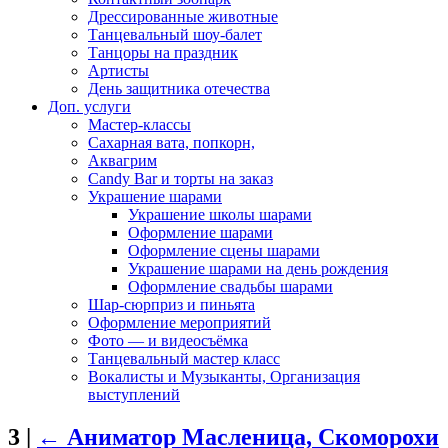
Дрессированные животные
Танцевальный шоу-балет
Танцоры на праздник
Артисты
День защитника отечества
Доп. услуги
Мастер-классы
Сахарная вата, попкорн,
Аквагрим
Candy Bar и торты на заказ
Украшение шарами
Украшение школы шарами
Оформление шарами
Оформление сцены шарами
Украшение шарами на день рождения
Оформление свадьбы шарами
Шар-сюрприз и пиньята
Оформление мероприятий
Фото — и видеосъёмка
Танцевальный мастер класс
Вокалисты и Музыканты, Организация
выступлений
3
|
←
Аниматор Масленица, Скоморохи