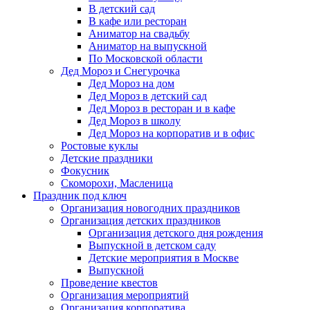
В детский сад
В кафе или ресторан
Аниматор на свадьбу
Аниматор на выпускной
По Московской области
Дед Мороз и Снегурочка
Дед Мороз на дом
Дед Мороз в детский сад
Дед Мороз в ресторан и в кафе
Дед Мороз в школу
Дед Мороз на корпоратив и в офис
Ростовые куклы
Детские праздники
Фокусник
Скоморохи, Масленица
Праздник под ключ
Организация новогодних праздников
Организация детских праздников
Организация детского дня рождения
Выпускной в детском саду
Детские мероприятия в Москве
Выпускной
Проведение квестов
Организация мероприятий
Организация корпоратива