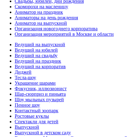
Свадьбы, юбилеи, дни рождения
Скоморохи на масленицу
Аниматор на праздник
Аниматоры на день рождения
Аниматор на выпускной
Организация новогоднего корпоратива
Организация мероприятий в Москве и области
Ведущий на выпускной
Ведущий на юбилей
Ведущий на свадьбу
Ведущий на праздник
Ведущий на корпоратив
Диджей
Тесла-шоу
Украшение шарами
Фокусник, иллюзионист
Шар-сюрприз и пиньята
Шоу мыльных пузырей
Пенное шоу
Контактный зоопарк
Ростовые куклы
Спектакли для детей
Выпускной
Выпускной в детском саду