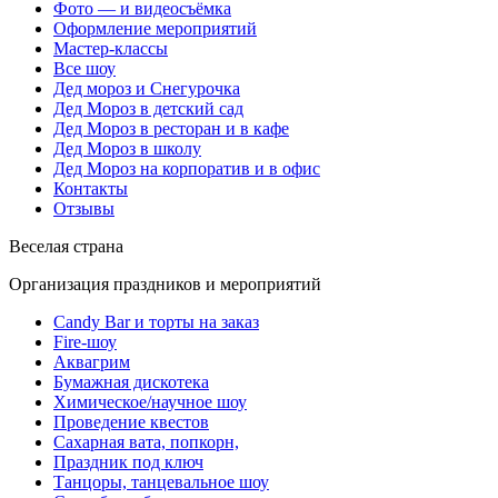
Фото — и видеосъёмка
Оформление мероприятий
Мастер-классы
Все шоу
Дед мороз и Снегурочка
Дед Мороз в детский сад
Дед Мороз в ресторан и в кафе
Дед Мороз в школу
Дед Мороз на корпоратив и в офис
Контакты
Отзывы
Веселая страна
Организация праздников и мероприятий
Candy Bar и торты на заказ
Fire-шоу
Аквагрим
Бумажная дискотека
Химическое/научное шоу
Проведение квестов
Сахарная вата, попкорн,
Праздник под ключ
Танцоры, танцевальное шоу