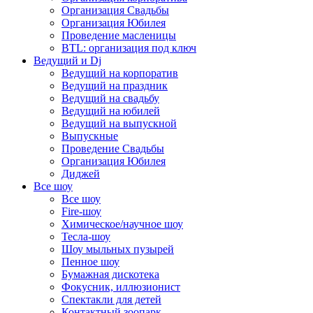
Организация Свадьбы
Организация Юбилея
Проведение масленицы
BTL: организация под ключ
Ведущий и Dj
Ведущий на корпоратив
Ведущий на праздник
Ведущий на свадьбу
Ведущий на юбилей
Ведущий на выпускной
Выпускные
Проведение Свадьбы
Организация Юбилея
Диджей
Все шоу
Все шоу
Fire-шоу
Химическое/научное шоу
Тесла-шоу
Шоу мыльных пузырей
Пенное шоу
Бумажная дискотека
Фокусник, иллюзионист
Спектакли для детей
Контактный зоопарк