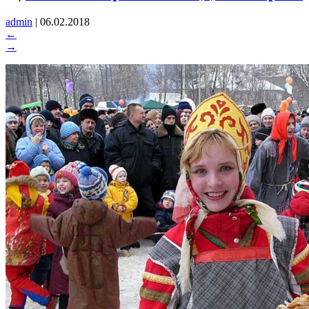
admin
|
06.02.2018
←
→