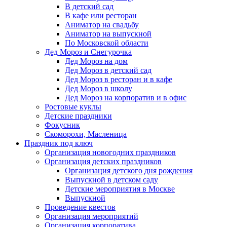
В детский сад
В кафе или ресторан
Аниматор на свадьбу
Аниматор на выпускной
По Московской области
Дед Мороз и Снегурочка
Дед Мороз на дом
Дед Мороз в детский сад
Дед Мороз в ресторан и в кафе
Дед Мороз в школу
Дед Мороз на корпоратив и в офис
Ростовые куклы
Детские праздники
Фокусник
Скоморохи, Масленица
Праздник под ключ
Организация новогодних праздников
Организация детских праздников
Организация детского дня рождения
Выпускной в детском саду
Детские мероприятия в Москве
Выпускной
Проведение квестов
Организация мероприятий
Организация корпоратива