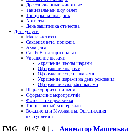
Дрессированные животные
Танцевальный шоу-балет
Танцоры на праздник
Артисты
День защитника отечества
Доп. услуги
Мастер-классы
Сахарная вата, попкорн,
Аквагрим
Candy Bar и торты на заказ
Украшение шарами
Украшение школы шарами
Оформление шарами
Оформление сцены шарами
Украшение шарами на день рождения
Оформление свадьбы шарами
Шар-сюрприз и пиньята
Оформление мероприятий
Фото — и видеосъёмка
Танцевальный мастер класс
Вокалисты и Музыканты, Организация
выступлений
IMG__0147_0
|
←
Аниматор Машенька