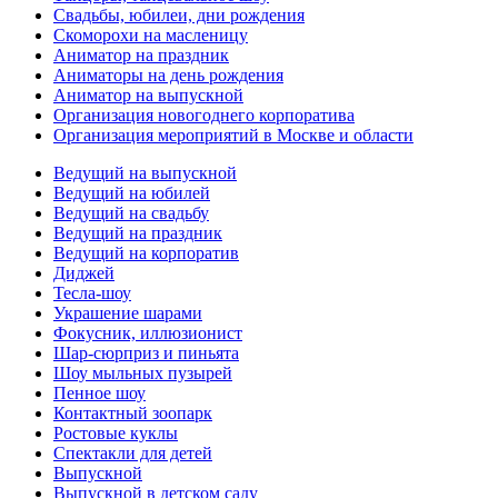
Свадьбы, юбилеи, дни рождения
Скоморохи на масленицу
Аниматор на праздник
Аниматоры на день рождения
Аниматор на выпускной
Организация новогоднего корпоратива
Организация мероприятий в Москве и области
Ведущий на выпускной
Ведущий на юбилей
Ведущий на свадьбу
Ведущий на праздник
Ведущий на корпоратив
Диджей
Тесла-шоу
Украшение шарами
Фокусник, иллюзионист
Шар-сюрприз и пиньята
Шоу мыльных пузырей
Пенное шоу
Контактный зоопарк
Ростовые куклы
Спектакли для детей
Выпускной
Выпускной в детском саду