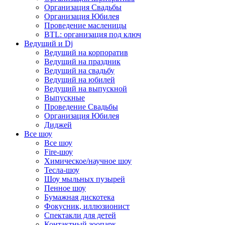
Организация Свадьбы
Организация Юбилея
Проведение масленицы
BTL: организация под ключ
Ведущий и Dj
Ведущий на корпоратив
Ведущий на праздник
Ведущий на свадьбу
Ведущий на юбилей
Ведущий на выпускной
Выпускные
Проведение Свадьбы
Организация Юбилея
Диджей
Все шоу
Все шоу
Fire-шоу
Химическое/научное шоу
Тесла-шоу
Шоу мыльных пузырей
Пенное шоу
Бумажная дискотека
Фокусник, иллюзионист
Спектакли для детей
Контактный зоопарк