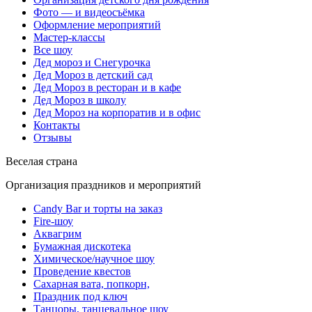
Фото — и видеосъёмка
Оформление мероприятий
Мастер-классы
Все шоу
Дед мороз и Снегурочка
Дед Мороз в детский сад
Дед Мороз в ресторан и в кафе
Дед Мороз в школу
Дед Мороз на корпоратив и в офис
Контакты
Отзывы
Веселая страна
Организация праздников и мероприятий
Candy Bar и торты на заказ
Fire-шоу
Аквагрим
Бумажная дискотека
Химическое/научное шоу
Проведение квестов
Сахарная вата, попкорн,
Праздник под ключ
Танцоры, танцевальное шоу