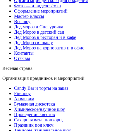
Организация детского дня рождения
Фото — и видеосъёмка
Оформление мероприятий
Мастер-классы
Все шоу
Дед мороз и Снегурочка
Дед Мороз в детский сад
Дед Мороз в ресторан и в кафе
Дед Мороз в школу
Дед Мороз на корпоратив и в офис
Контакты
Отзывы
Веселая страна
Организация праздников и мероприятий
Candy Bar и торты на заказ
Fire-шоу
Аквагрим
Бумажная дискотека
Химическое/научное шоу
Проведение квестов
Сахарная вата, попкорн,
Праздник под ключ
Танцоры, танцевальное шоу