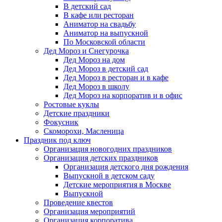
В детский сад
В кафе или ресторан
Аниматор на свадьбу
Аниматор на выпускной
По Московской области
Дед Мороз и Снегурочка
Дед Мороз на дом
Дед Мороз в детский сад
Дед Мороз в ресторан и в кафе
Дед Мороз в школу
Дед Мороз на корпоратив и в офис
Ростовые куклы
Детские праздники
Фокусник
Скоморохи, Масленица
Праздник под ключ
Организация новогодних праздников
Организация детских праздников
Организация детского дня рождения
Выпускной в детском саду
Детские мероприятия в Москве
Выпускной
Проведение квестов
Организация мероприятий
Организация корпоратива