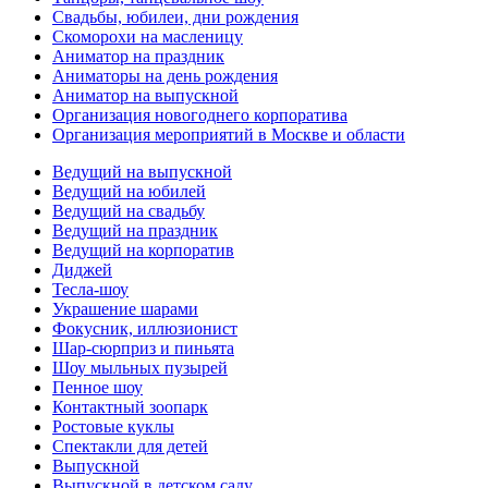
Свадьбы, юбилеи, дни рождения
Скоморохи на масленицу
Аниматор на праздник
Аниматоры на день рождения
Аниматор на выпускной
Организация новогоднего корпоратива
Организация мероприятий в Москве и области
Ведущий на выпускной
Ведущий на юбилей
Ведущий на свадьбу
Ведущий на праздник
Ведущий на корпоратив
Диджей
Тесла-шоу
Украшение шарами
Фокусник, иллюзионист
Шар-сюрприз и пиньята
Шоу мыльных пузырей
Пенное шоу
Контактный зоопарк
Ростовые куклы
Спектакли для детей
Выпускной
Выпускной в детском саду