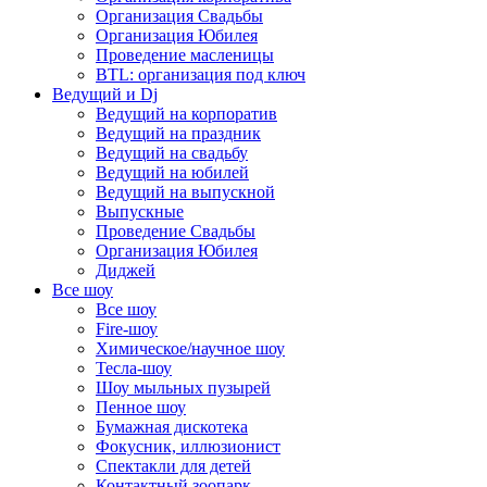
Организация Свадьбы
Организация Юбилея
Проведение масленицы
BTL: организация под ключ
Ведущий и Dj
Ведущий на корпоратив
Ведущий на праздник
Ведущий на свадьбу
Ведущий на юбилей
Ведущий на выпускной
Выпускные
Проведение Свадьбы
Организация Юбилея
Диджей
Все шоу
Все шоу
Fire-шоу
Химическое/научное шоу
Тесла-шоу
Шоу мыльных пузырей
Пенное шоу
Бумажная дискотека
Фокусник, иллюзионист
Спектакли для детей
Контактный зоопарк