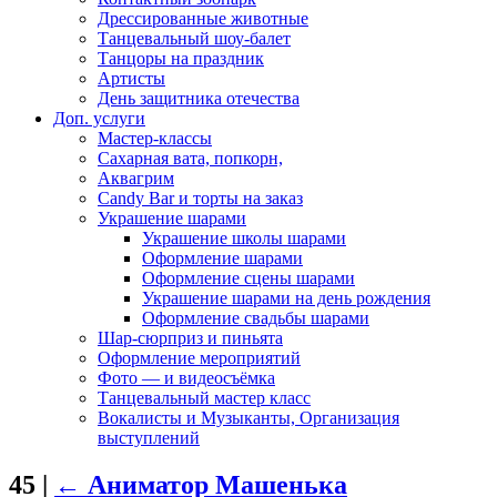
Дрессированные животные
Танцевальный шоу-балет
Танцоры на праздник
Артисты
День защитника отечества
Доп. услуги
Мастер-классы
Сахарная вата, попкорн,
Аквагрим
Candy Bar и торты на заказ
Украшение шарами
Украшение школы шарами
Оформление шарами
Оформление сцены шарами
Украшение шарами на день рождения
Оформление свадьбы шарами
Шар-сюрприз и пиньята
Оформление мероприятий
Фото — и видеосъёмка
Танцевальный мастер класс
Вокалисты и Музыканты, Организация
выступлений
45
|
←
Аниматор Машенька