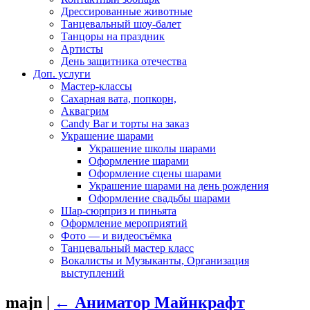
Дрессированные животные
Танцевальный шоу-балет
Танцоры на праздник
Артисты
День защитника отечества
Доп. услуги
Мастер-классы
Сахарная вата, попкорн,
Аквагрим
Candy Bar и торты на заказ
Украшение шарами
Украшение школы шарами
Оформление шарами
Оформление сцены шарами
Украшение шарами на день рождения
Оформление свадьбы шарами
Шар-сюрприз и пиньята
Оформление мероприятий
Фото — и видеосъёмка
Танцевальный мастер класс
Вокалисты и Музыканты, Организация
выступлений
majn
|
←
Аниматор Майнкрафт