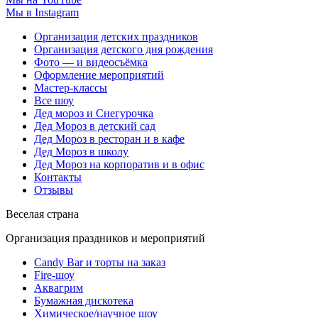
Мы в Instagram
Организация детских праздников
Организация детского дня рождения
Фото — и видеосъёмка
Оформление мероприятий
Мастер-классы
Все шоу
Дед мороз и Снегурочка
Дед Мороз в детский сад
Дед Мороз в ресторан и в кафе
Дед Мороз в школу
Дед Мороз на корпоратив и в офис
Контакты
Отзывы
Веселая страна
Организация праздников и мероприятий
Candy Bar и торты на заказ
Fire-шоу
Аквагрим
Бумажная дискотека
Химическое/научное шоу