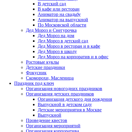
В детский сад
В кафе или ресторан
Аниматор на свадьбу
Аниматор на выпускной
По Московской области
Дед Мороз и Снегурочка
Дед Мороз на дом
Дед Мороз в детский сад
Дед Мороз в ресторан и в кафе
Дед Мороз в школу
Дед Мороз на корпоратив и в офис
Ростовые куклы
Детские праздники
Фокусник
Скоморохи, Масленица
Праздник под ключ
Организация новогодних праздников
Организация детских праздников
Организация детского дня рождения
Выпускной в детском саду
Детские мероприятия в Москве
Выпускной
Проведение квестов
Организация мероприятий
Организация корпоратива