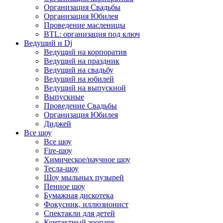
Организация Свадьбы
Организация Юбилея
Проведение масленицы
BTL: организация под ключ
Ведущий и Dj
Ведущий на корпоратив
Ведущий на праздник
Ведущий на свадьбу
Ведущий на юбилей
Ведущий на выпускной
Выпускные
Проведение Свадьбы
Организация Юбилея
Диджей
Все шоу
Все шоу
Fire-шоу
Химическое/научное шоу
Тесла-шоу
Шоу мыльных пузырей
Пенное шоу
Бумажная дискотека
Фокусник, иллюзионист
Спектакли для детей
Контактный зоопарк