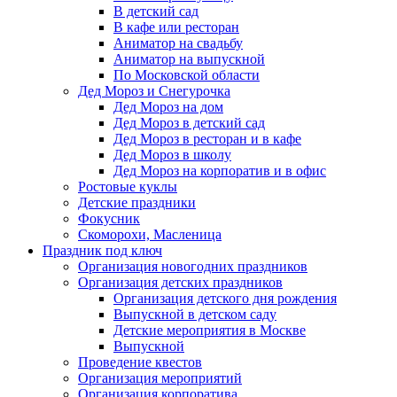
В детский сад
В кафе или ресторан
Аниматор на свадьбу
Аниматор на выпускной
По Московской области
Дед Мороз и Снегурочка
Дед Мороз на дом
Дед Мороз в детский сад
Дед Мороз в ресторан и в кафе
Дед Мороз в школу
Дед Мороз на корпоратив и в офис
Ростовые куклы
Детские праздники
Фокусник
Скоморохи, Масленица
Праздник под ключ
Организация новогодних праздников
Организация детских праздников
Организация детского дня рождения
Выпускной в детском саду
Детские мероприятия в Москве
Выпускной
Проведение квестов
Организация мероприятий
Организация корпоратива