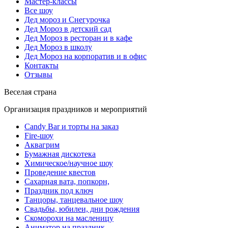
Мастер-классы
Все шоу
Дед мороз и Снегурочка
Дед Мороз в детский сад
Дед Мороз в ресторан и в кафе
Дед Мороз в школу
Дед Мороз на корпоратив и в офис
Контакты
Отзывы
Веселая страна
Организация праздников и мероприятий
Candy Bar и торты на заказ
Fire-шоу
Аквагрим
Бумажная дискотека
Химическое/научное шоу
Проведение квестов
Сахарная вата, попкорн,
Праздник под ключ
Танцоры, танцевальное шоу
Свадьбы, юбилеи, дни рождения
Скоморохи на масленицу
Аниматор на праздник