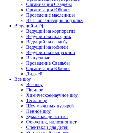
Организация Свадьбы
Организация Юбилея
Проведение масленицы
BTL: организация под ключ
Ведущий и Dj
Ведущий на корпоратив
Ведущий на праздник
Ведущий на свадьбу
Ведущий на юбилей
Ведущий на выпускной
Выпускные
Проведение Свадьбы
Организация Юбилея
Диджей
Все шоу
Все шоу
Fire-шоу
Химическое/научное шоу
Тесла-шоу
Шоу мыльных пузырей
Пенное шоу
Бумажная дискотека
Фокусник, иллюзионист
Спектакли для детей
Контактный зоопарк