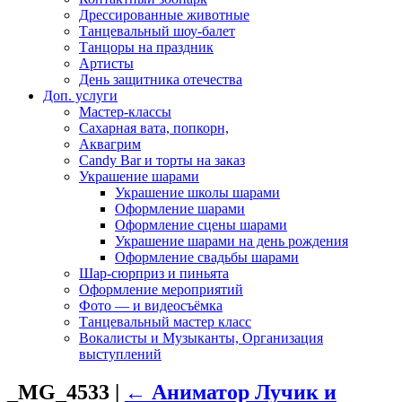
Дрессированные животные
Танцевальный шоу-балет
Танцоры на праздник
Артисты
День защитника отечества
Доп. услуги
Мастер-классы
Сахарная вата, попкорн,
Аквагрим
Candy Bar и торты на заказ
Украшение шарами
Украшение школы шарами
Оформление шарами
Оформление сцены шарами
Украшение шарами на день рождения
Оформление свадьбы шарами
Шар-сюрприз и пиньята
Оформление мероприятий
Фото — и видеосъёмка
Танцевальный мастер класс
Вокалисты и Музыканты, Организация
выступлений
_MG_4533
|
←
Аниматор Лучик и