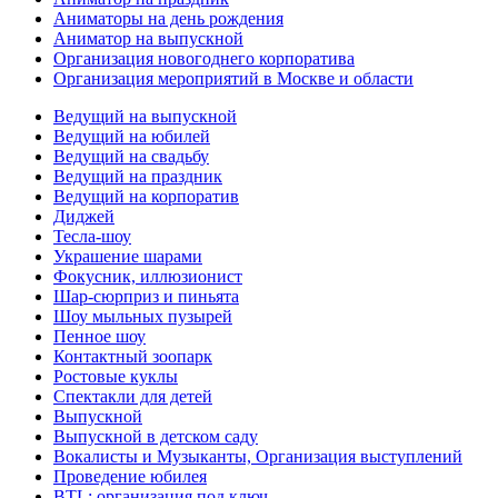
Аниматоры на день рождения
Аниматор на выпускной
Организация новогоднего корпоратива
Организация мероприятий в Москве и области
Ведущий на выпускной
Ведущий на юбилей
Ведущий на свадьбу
Ведущий на праздник
Ведущий на корпоратив
Диджей
Тесла-шоу
Украшение шарами
Фокусник, иллюзионист
Шар-сюрприз и пиньята
Шоу мыльных пузырей
Пенное шоу
Контактный зоопарк
Ростовые куклы
Спектакли для детей
Выпускной
Выпускной в детском саду
Вокалисты и Музыканты, Организация выступлений
Проведение юбилея
BTL: организация под ключ