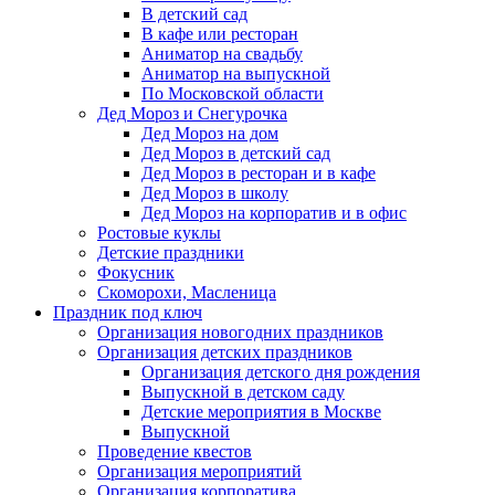
В детский сад
В кафе или ресторан
Аниматор на свадьбу
Аниматор на выпускной
По Московской области
Дед Мороз и Снегурочка
Дед Мороз на дом
Дед Мороз в детский сад
Дед Мороз в ресторан и в кафе
Дед Мороз в школу
Дед Мороз на корпоратив и в офис
Ростовые куклы
Детские праздники
Фокусник
Скоморохи, Масленица
Праздник под ключ
Организация новогодних праздников
Организация детских праздников
Организация детского дня рождения
Выпускной в детском саду
Детские мероприятия в Москве
Выпускной
Проведение квестов
Организация мероприятий
Организация корпоратива