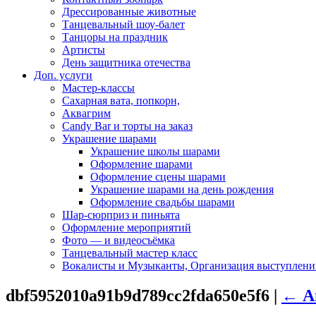
Дрессированные животные
Танцевальный шоу-балет
Танцоры на праздник
Артисты
День защитника отечества
Доп. услуги
Мастер-классы
Сахарная вата, попкорн,
Аквагрим
Candy Bar и торты на заказ
Украшение шарами
Украшение школы шарами
Оформление шарами
Оформление сцены шарами
Украшение шарами на день рождения
Оформление свадьбы шарами
Шар-сюрприз и пиньята
Оформление мероприятий
Фото — и видеосъёмка
Танцевальный мастер класс
Вокалисты и Музыканты, Организация выступлени
dbf5952010a91b9d789cc2fda650e5f6
|
←
А