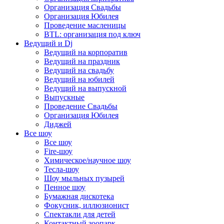
Организация Свадьбы
Организация Юбилея
Проведение масленицы
BTL: организация под ключ
Ведущий и Dj
Ведущий на корпоратив
Ведущий на праздник
Ведущий на свадьбу
Ведущий на юбилей
Ведущий на выпускной
Выпускные
Проведение Свадьбы
Организация Юбилея
Диджей
Все шоу
Все шоу
Fire-шоу
Химическое/научное шоу
Тесла-шоу
Шоу мыльных пузырей
Пенное шоу
Бумажная дискотека
Фокусник, иллюзионист
Спектакли для детей
Контактный зоопарк