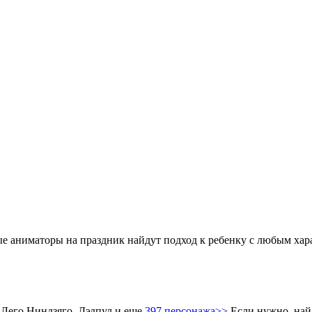
аниматоры на праздник найдут подход к ребенку с любым харак
 Лего Ниндзяго, Дэдпул и еще
397 персонажа>>
Если нужно, най