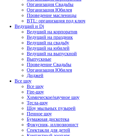
Организация Свадьбы
Организация Юбилея
Проведение масленицы
BTL: организация под ключ
Ведущий и Dj
Ведущий на корпоратив
Ведущий на праздник
Ведущий на свадьбу
Ведущий на юбилей
Ведущий на выпускной
Выпускные
Проведение Свадьбы
Организация Юбилея
Диджей
Все шоу
Все шоу
Fire-шоу
Химическое/научное шоу
Тесла-шоу
Шоу мыльных пузырей
Пенное шоу
Бумажная дискотека
Фокусник, иллюзионист
Спектакли для детей
Контактный зоопарк