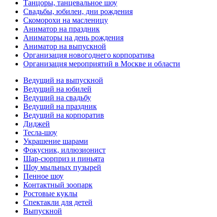
Танцоры, танцевальное шоу
Свадьбы, юбилеи, дни рождения
Скоморохи на масленицу
Аниматор на праздник
Аниматоры на день рождения
Аниматор на выпускной
Организация новогоднего корпоратива
Организация мероприятий в Москве и области
Ведущий на выпускной
Ведущий на юбилей
Ведущий на свадьбу
Ведущий на праздник
Ведущий на корпоратив
Диджей
Тесла-шоу
Украшение шарами
Фокусник, иллюзионист
Шар-сюрприз и пиньята
Шоу мыльных пузырей
Пенное шоу
Контактный зоопарк
Ростовые куклы
Спектакли для детей
Выпускной