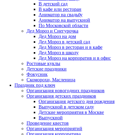
В детский сад
В кафе или ресторан
Аниматор на свадьбу
Аниматор на выпускной
По Московской области
Дед Мороз и Снегурочка
Дед Мороз на дом
Дед Мороз в детский сад
Дед Мороз в ресторан и в кафе
Дед Мороз в школу
Дед Мороз на корпоратив и в офис
Ростовые куклы
Детские праздники
Фокусник
Скоморохи, Масленица
Праздник под ключ
Организация новогодних праздников
Организация детских праздников
Организация детского дня рождения
Выпускной в детском саду
Детские мероприятия в Москве
Выпускной
Проведение квестов
Организация мероприятий
Организация корпоратива