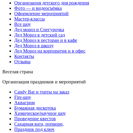
Организация детского дня рождения
Фото — и видеосъёмка
Оформление мероприятий
Мастер-классы
Все шоу
Дед мороз и Снегурочка
Дед Мороз в детский сад
Дед Мороз в ресторан и в кафе
Дед Мороз в школу
Дед Мороз на корпоратив и в офис
Контакты
Отзывы
Веселая страна
Организация праздников и мероприятий
Candy Bar и торты на заказ
Fire-шоу
Аквагрим
Бумажная дискотека
Химическое/научное шоу
Проведение квестов
Сахарная вата, попкорн,
Праздник под ключ