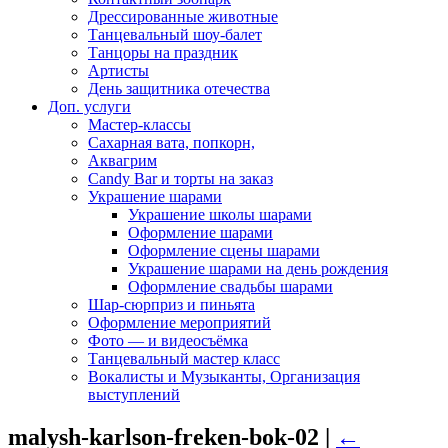
Дрессированные животные
Танцевальный шоу-балет
Танцоры на праздник
Артисты
День защитника отечества
Доп. услуги
Мастер-классы
Сахарная вата, попкорн,
Аквагрим
Candy Bar и торты на заказ
Украшение шарами
Украшение школы шарами
Оформление шарами
Оформление сцены шарами
Украшение шарами на день рождения
Оформление свадьбы шарами
Шар-сюрприз и пиньята
Оформление мероприятий
Фото — и видеосъёмка
Танцевальный мастер класс
Вокалисты и Музыканты, Организация
выступлений
malysh-karlson-freken-bok-02
|
←