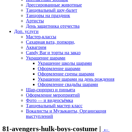
Дрессированные животные
Танцевальный шоу-балет
Танцоры на праздник
Артисты
День защитника отечества
Доп. услуги
Мастер-классы
Сахарная вата, попкорн,
Аквагрим
Candy Bar и торты на заказ
Украшение шарами
Украшение школы шарами
Оформление шарами
Оформление сцены шарами
Украшение шарами на день рождения
Оформление свадьбы шарами
Шар-сюрприз и пиньята
Оформление мероприятий
Фото — и видеосъёмка
Танцевальный мастер класс
Вокалисты и Музыканты, Организация
выступлений
81-avengers-hulk-boys-costume
|
←