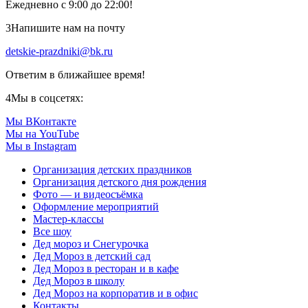
Ежедневно с 9:00 до 22:00!
3
Напишите нам на почту
detskie-prazdniki@bk.ru
Ответим в ближайшее время!
4
Мы в соцсетях:
Мы ВКонтакте
Мы на YouTube
Мы в Instagram
Организация детских праздников
Организация детского дня рождения
Фото — и видеосъёмка
Оформление мероприятий
Мастер-классы
Все шоу
Дед мороз и Снегурочка
Дед Мороз в детский сад
Дед Мороз в ресторан и в кафе
Дед Мороз в школу
Дед Мороз на корпоратив и в офис
Контакты