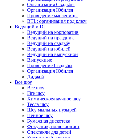
Организация Свадьбы
Организация Юбилея
Проведение масленицы
BTL: организация под ключ
Ведущий и Dj
Ведущий на корпоратив
Ведущий на праздник
Ведущий на свадьбу
Ведущий на юбилей
Ведущий на выпускной
Выпускные
Проведение Свадьбы
Организация Юбилея
Диджей
Все шоу
Все шоу
Fire-шоу
Химическое/научное шоу
Тесла-шоу
Шоу мыльных пузырей
Пенное шоу
Бумажная дискотека
Фокусник, иллюзионист
Спектакли для детей
Контактный зоопарк