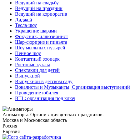
Ведущий на свадьбу
Ведущий на праздник
Ведущий на корпоратив
Диджей
Тесла-шоу
Украшение шарами
Фокусник, иллюзионист
Шар-сюрприз и пиньята
Шоу мыльных пузырей
Пенное шоу
Контактный зоопарк
Ростовые куклы
Спектакли для детей
Выпускной
Выпускной в детском саду
Вокалисты и Музыканты, Организация выступлений
Проведение юбилея
BTL: организация под ключ
Аниматоры. Организация детских праздников.
Москва и Московская область
Россия
Евразия