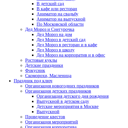
В детский сад
В кафе или ресторан
Аниматор на свадьбу
Аниматор на выпускной
По Московской области
Дед Мороз и Снегурочка
Дед Мороз на дом
Дед Мороз в детский сад
Дед Мороз в ресторан и в кафе
Дед Мороз в школу
Дед Мороз на корпоратив и в офис
Ростовые куклы
Детские праздники
Фокусник
Скоморохи, Масленица
Праздник под ключ
Организация новогодних праздников
Организация детских праздников
Организация детского дня рождения
Выпускной в детском саду
Детские мероприятия в Москве
Выпускной
Проведение квестов
Организация мероприятий
Организация корпоратива