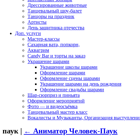
Дрессированные животные
Танцевальный шоу-балет
Танцоры на праздник
Артисты
День защитника отечества
Доп. услуги
Мастер-классы
Сахарная вата, попкорн,
Аквагрим
Candy Bar и торты на заказ
Украшение шарами
Украшение школы шарами
Оформление шарами
Оформление сцены шарами
Украшение шарами на день рождения
Оформление свадьбы шарами
Шар-сюрприз и пиньята
Оформление мероприятий
Фото — и видеосъёмка
Танцевальный мастер класс
Вокалисты и Музыканты, Организация выступлени
паук
|
←
Аниматор Человек-Паук