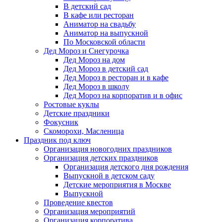
В детский сад
В кафе или ресторан
Аниматор на свадьбу
Аниматор на выпускной
По Московской области
Дед Мороз и Снегурочка
Дед Мороз на дом
Дед Мороз в детский сад
Дед Мороз в ресторан и в кафе
Дед Мороз в школу
Дед Мороз на корпоратив и в офис
Ростовые куклы
Детские праздники
Фокусник
Скоморохи, Масленица
Праздник под ключ
Организация новогодних праздников
Организация детских праздников
Организация детского дня рождения
Выпускной в детском саду
Детские мероприятия в Москве
Выпускной
Проведение квестов
Организация мероприятий
Организация корпоратива