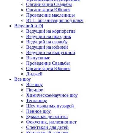
Организация Свадьбы
Организация Юбилея
Проведение масленицы
BTL: организация под ключ
Ведущий и Dj
Ведущий на корпоратив
Ведущий на праздник
Ведущий на свадьбу
Ведущий на юбилей
Ведущий на выпускной
Выпускные
Проведение Свадьбы
Организация Юбилея
Диджей
Все шоу
Все шоу
Fire-шоу
Химическое/научное шоу
Тесла-шоу
Шоу мыльных пузырей
Пенное шоу
Бумажная дискотека
Фокусник, иллюзионист
Спектакли для детей
Контактный зоопарк